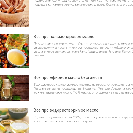
Родина корицы — Индия, Шри-Ланка. Там мягкую кору снимают 
подвергают измельчению, замачивают в воде. После этого в ход
Все про пальмоядровое масло
Пальмоядровое масло — это баттер, другими словами, твердое м
мыловарении и косметическом производстве. Крупнейшими экс
масла в мире являются: Малайзия, Нидерланды, Таиланд, Колумб
Гвинея.
Все про эфирное масло бергамота
Бергамотовое масло можно получить из соцветий, листьев или п
Главные регионы производства: Испания, Франция,Греция, а такж
кожуры извлекают около 1-3% масла, в то время как из листьев в
Все про водорастворимое масло
Водорастворимые масла (ВРМ) — масла, растворимые в воде, со
утяжеляющие косметических средств.