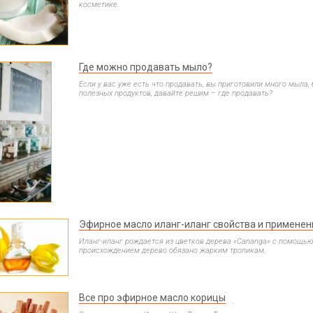
косметике.
Где можно продавать мыло?
Если у вас уже есть что продавать, вы приготовили много мыла,
полезных продуктов, давайте решим – где продавать?
Эфирное масло иланг-иланг свойства и применен
Иланг-иланг рождается из цветков дерева «Cananga» с помощь
происхождением дерево обязано жарким тропикам.
Все про эфирное масло корицы