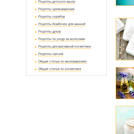
Wooden
Рецепты детского мыла
Рецепты кремоварения
Рецепты скрабов
Рецепты бомбочек для ванной
Рецепты духов
Bottles and Jars Wholesale
Dried f
Рецепты по уходу за волосами
Soap base wholesale
Glitters
Рецепты декоративной косметики
Liquid base oils and batters wholesale
Toys fo
Рецепты свечей
Общие статьи по мыловарению
Общие статьи по косметике
Alkalis
Cold-p