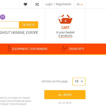
Login
/
Registration
en
0
SEARCH
CART
In your basket
UGHOUT UKRAINE, EUROPE
0 products
EQUIPMENT, CONTAINERS
CREATIVITY
Perfume compositions
10
articles on the page:
Cosmetic fragrances
Food flavorings
Water-soluble fragrances
ALL NEWS
абота, которая не терпит
рошее расположение духа,
31.07.2019
которые тем или иным