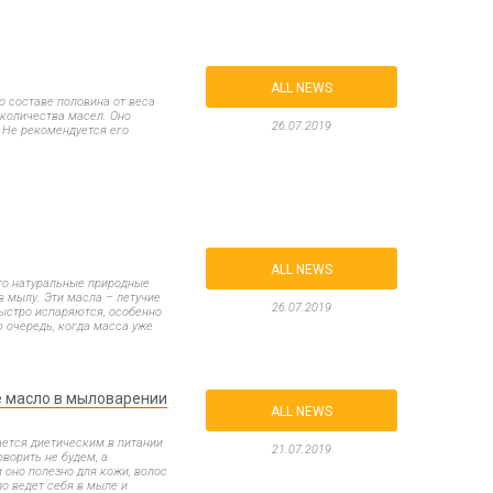
Все для виготовлення парфумів
Everything for aromatherapy and aroma
diffusers
ALL NEWS
о составе половина от веса
 количества масел. Оно
26.07.2019
 Не рекомендуется его
Scrubs
Herbs
Clays
ALL NEWS
то натуральные природные
в мылу. Эти масла – летучие
26.07.2019
быстро испаряются, особенно
 очередь, когда масса уже
Products for the holiday March 8
Products for the holiday Valentine's Day
ое масло в мыловарении
Products for the New Year
ALL NEWS
October 1 Defenders of Ukraine Day
ается диетическим в питании
Products for the Easter holiday
21.07.2019
ворить не будем, а
BLACK FRIDAY!
 оно полезно для кожи, волос
ло ведет себя в мыле и