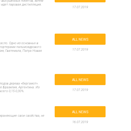
с высушенных побегов, затем
 идет паровая дистилляция.
17.07.2019
ALL NEWS
асло. Одно из основных в
портерами пальмоядрового
17.07.2019
ия, Гватемала, Папуа Новая
ALL NEWS
лодов дерева «бергамот».
е Бразилия, Аргентина. Из
17.07.2019
сего 0,15-0,30%.
ALL NEWS
храняющие свои свойства, не
16.07.2019