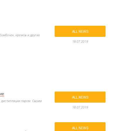
Products for the Halloween holiday
ALL NEWS
 бомбочек, кремов и других
18.07.2019
ие
ALL NEWS
ю дистилляции паром. Своим
18.07.2019
ALL NEWS