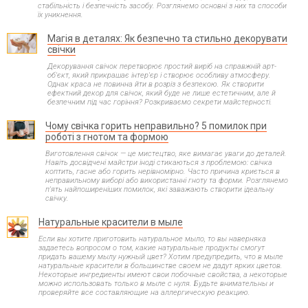
стабільність і безпечність засобу. Розглянемо основні з них та способи
їх уникнення.
Магія в деталях: Як безпечно та стильно декорувати
свічки
Декорування свічок перетворює простий виріб на справжній арт-
об'єкт, який прикрашає інтер'єр і створює особливу атмосферу.
Однак краса не повинна йти в розріз з безпекою. Як створити
ефектний декор для свічок, який буде не лише естетичним, але й
безпечним під час горіння? Розкриваємо секрети майстерності.
Чому свічка горить неправильно? 5 помилок при
роботі з гнотом та формою
Виготовлення свічок — це мистецтво, яке вимагає уваги до деталей.
Навіть досвідчені майстри іноді стикаються з проблемою: свічка
коптить, гасне або горить нерівномірно. Часто причина криється в
неправильному виборі або використанні гноту та форми. Розглянемо
п'ять найпоширеніших помилок, які заважають створити ідеальну
свічку.
Натуральные красители в мыле
Если вы хотите приготовить натуральное мыло, то вы наверняка
задаетесь вопросом о том, какие натуральные продукты смогут
придать вашему мылу нужный цвет? Хотим предупредить, что в мыле
натуральные красители в большинстве своем не дадут ярких цветов.
Некоторые ингредиенты имеют свои побочные свойства, а некоторые
можно использовать только в мыле с нуля. Будьте внимательны и
проверяйте все составляющие на аллергическую реакцию.