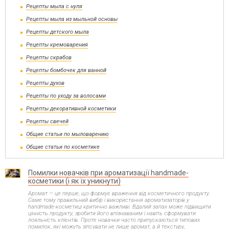
Рецепты мыла с нуля
Рецепты мыла из мыльной основы
Рецепты детского мыла
Рецепты кремоварения
Рецепты скрабов
Рецепты бомбочек для ванной
Рецепты духов
Рецепты по уходу за волосами
Рецепты декоративной косметики
Рецепты свечей
Общие статьи по мыловарению
Общие статьи по косметике
Помилки новачків при ароматизації handmade-
косметики (і як їх уникнути)
Аромат — це перше, що формує враження від косметичного продукту.
Саме тому правильний вибір і використання ароматизаторів у
handmade-косметиці критично важливі. Вдалий запах може підвищити
цінність продукту, зробити його впізнаваним і навіть сформувати
лояльність клієнтів. Проте новачки часто припускаються типових
помилок, які можуть зіпсувати не лише аромат, а й текстуру,