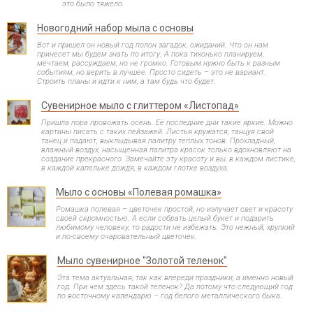
это было тяжело.
Новогодний набор мыла с основы
Вот и пришел он новый год полон загадок, ожиданий. Что он нам
принесет мы будем знать по итогу. А пока тихонько планируем,
мечтаем, рассуждаем, но не громко. Готовым нужно быть к разным
событиям, но верить в лучшее. Просто сидеть – это не вариант.
Строить планы и идти к ним, а там будь что будет.
Сувенирное мыло с глиттером «Листопад»
Пришла пора провожать осень. Её последние дни такие яркие. Можно
картины писать с таких пейзажей. Листья кружатся, танцуя свой
танец и падают, выклыдывая палитру теплых тонов. Прохладный,
влажный воздух, насыщенная палитра красок только вдохновляют на
создание прекрасного. Замечайте эту красоту и вы, в каждом листике,
в каждой капельке дождя, в каждом глотке воздуха.
Мыло с основы «Полевая ромашка»
Ромашка полевая – цветочек простой, но излучает свет и красоту
своей скромностью. А если собрать целый букет и подарить
любимому человеку, то радости не избежать. Это нежный, хрупкий
и по-своему очаровательный цветочек.
Мыло сувенирное "Золотой теленок"
Эта тема актуальная, так как впереди праздники, а именно новый
год. При чем здесь такой теленок? Да потому что следующий год
по восточному календарю – год белого металлического быка.