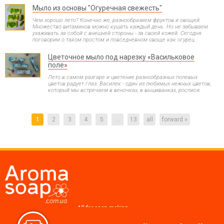
Мыло из основы "Огуречная свежесть"
Чем хорошо лето? Конечно же, разнообразием фруктов и овощей.
Множество витаминов можно кушать каждый день. Но не забываем
ухаживать за собой с внешней стороны - за своей кожей. Сегодня
поговорим о таком простом и повседневном овоще как огурец.
Цветочное мыло под нарезку «Васильковое
поле»
Лето в самом разгаре и цветение разнообразных полевых
цветов радует глаз. Василек - один из любимых нежных цветов,
который мы встречаем в веночках, в вышиванках, росписи.
1
2
3
4
5
...
13
all
forward »
All for soap making,
cosmetics, candles