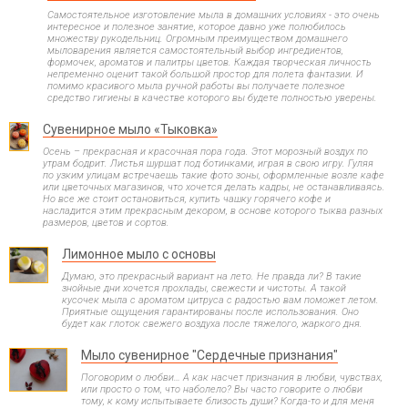
Самостоятельное изготовление мыла в домашних условиях - это очень
интересное и полезное занятие, которое давно уже полюбилось
множеству рукодельниц. Огромным преимуществом домашнего
мыловарения является самостоятельный выбор ингредиентов,
формочек, ароматов и палитры цветов. Каждая творческая личность
непременно оценит такой большой простор для полета фантазии. И
помимо красивого мыла ручной работы вы получаете полезное
средство гигиены в качестве которого вы будете полностью уверены.
Сувенирное мыло «Тыковка»
Осень – прекрасная и красочная пора года. Этот морозный воздух по
утрам бодрит. Листья шуршат под ботинками, играя в свою игру. Гуляя
по узким улицам встречаешь такие фото зоны, оформленные возле кафе
или цветочных магазинов, что хочется делать кадры, не останавливаясь.
Но все же стоит остановиться, купить чашку горячего кофе и
насладится этим прекрасным декором, в основе которого тыква разных
размеров, цветов и сортов.
Лимонное мыло с основы
Думаю, это прекрасный вариант на лето. Не правда ли? В такие
знойные дни хочется прохлады, свежести и чистоты. А такой
кусочек мыла с ароматом цитруса с радостью вам поможет летом.
Приятные ощущения гарантированы после использования. Оно
будет как глоток свежего воздуха после тяжелого, жаркого дня.
Мыло сувенирное "Сердечные признания"
Поговорим о любви… А как насчет признания в любви, чувствах,
или просто о том, что наболело? Вы часто говорите о любви
тому, к кому испытываете близость души? Когда-то и для меня