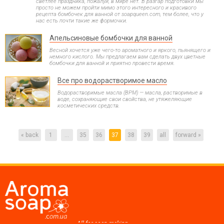
светлее праздника, пожалуй, в мире нет. В разгар подготовки мы
просто не можем пройти мимо этого интересного и красивого
рецепта бомбочек для ванной от soapqueen.com, тем более, что у
нас есть почти такие же формочки.
Апельсиновые бомбочки для ванной
Весной хочется уже чего-то ароматного и яркого, пьянящего и
немного кислого. Мы предлагаем вам сделать двух цветные
бомбочки для ванной и приятно провести время.
Все про водорастворимое масло
Водорастворимые масла (ВРМ) — масла, растворимые в
воде, сохраняющие свои свойства, не утяжеляющие
косметических средств.
« back
1
...
35
36
37
38
39
all
forward »
All for soap making,