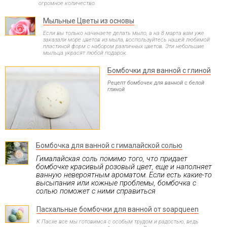
огромное количество.
Мыльные Цветы из основы
Если вы только начинаете делать мыло, а на 8 марта вам уже
заказали море цветов из мыла, воспользуйтесь нашей любимой
пластиной форм с набором различных цветов. Эти небольшие
мыльца украсят любой подарок.
Бомбочки для ванной с глиной
Рецепт бомбочек для ванной с белой
глиной
Бомбочка для ванной с гималайской солью
Гималайская соль помимо того, что придает
бомбочке красивый розовый цвет, еще и наполняет
ванную невероятным ароматом. Если есть какие-то
высыпания или кожные проблемы, бомбочка с
солью поможет с ними справиться
Пасхальные бомбочки для ванной от soapqueen
К Пасхе все мы готовимся с особым трудом и радостью, ведь