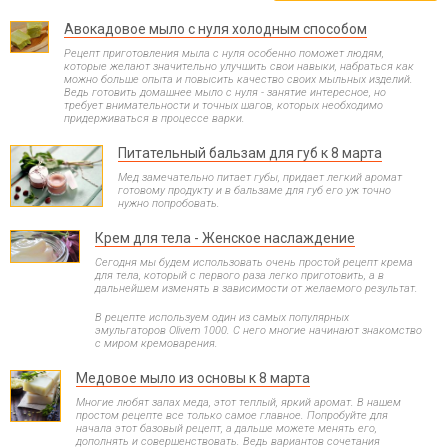
Авокадовое мыло с нуля холодным способом
Рецепт приготовления мыла с нуля особенно поможет людям,
которые желают значительно улучшить свои навыки, набраться как
можно больше опыта и повысить качество своих мыльных изделий.
Ведь готовить домашнее мыло с нуля - занятие интересное, но
требует внимательности и точных шагов, которых необходимо
придерживаться в процессе варки.
Питательный бальзам для губ к 8 марта
Мед замечательно питает губы, придает легкий аромат
готовому продукту и в бальзаме для губ его уж точно
нужно попробовать.
Крем для тела - Женское наслаждение
Сегодня мы будем использовать очень простой рецепт крема
для тела, который с первого раза легко приготовить, а в
дальнейшем изменять в зависимости от желаемого результат.
В рецепте используем один из самых популярных
эмульгаторов Olivem 1000. С него многие начинают знакомство
с миром кремоварения.
Медовое мыло из основы к 8 марта
Многие любят запах меда, этот теплый, яркий аромат. В нашем
простом рецепте все только самое главное. Попробуйте для
начала этот базовый рецепт, а дальше можете менять его,
дополнять и совершенствовать. Ведь вариантов сочетания