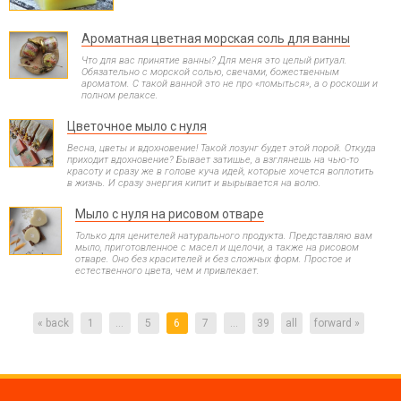
Ароматная цветная морская соль для ванны
Что для вас принятие ванны? Для меня это целый ритуал.
Обязательно с морской солью, свечами, божественным
ароматом. С такой ванной это не про «помыться», а о роскоши и
полном релаксе.
Цветочное мыло с нуля
Весна, цветы и вдохновение! Такой лозунг будет этой порой. Откуда
приходит вдохновение? Бывает затишье, а взглянешь на чью-то
красоту и сразу же в голове куча идей, которые хочется воплотить
в жизнь. И сразу энергия кипит и вырывается на волю.
Мыло с нуля на рисовом отваре
Только для ценителей натурального продукта. Представляю вам
мыло, приготовленное с масел и щелочи, а также на рисовом
отваре. Оно без красителей и без сложных форм. Простое и
естественного цвета, чем и привлекает.
« back
1
...
5
6
7
...
39
all
forward »