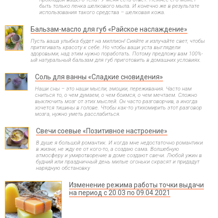
быть только пенка шелкового мыла. И конечно же в результате
использования такого средства – шелковая кожа.
Бальзам-масло для губ «Райское наслаждение»
Пусть ваша улыбка будет на миллион! Сияйте и излучайте свет, чтобы
притягивать красоту к себе. Но чтобы ваши уста выглядели
здоровыми, над этим нужно поработать. Потому предложу вам 100%-
ый натуральный бальзам для губ приготовить в домашних условиях.
Соль для ванны «Сладкие сновидения»
Наши сны – это наши мысли, эмоции, переживания. Часто нам
сниться то, о чем думаем, о чем боимся, о чем мечтаем. Сложно
выключить мозг от этих мыслей. Он часто разговорчив, а иногда
хочется тишины в голове. Чтобы как-то утихомирить этот разговор
мозга, нужно уметь расслабиться.
Свечи соевые «Позитивное настроение»
В душе я большой романтик. И когда мне недостаточно романтики
в жизни, не жду ее от кого-то, а создаю сама. Волшебную
атмосферу и умиротворение в доме создают свечи. Любой ужин в
будний или праздничный день милые огоньки скрасят и придадут
нарядную обстановку
Изменение режима работы точки выдачи
на период с 20.03 по 09.04.2021