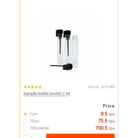
Article:
2275-983
Sample bottle (violet) 2 ml
Price
8.5
1 pc
грн
75.5
10 pc
грн
700.5
100 pieces
грн