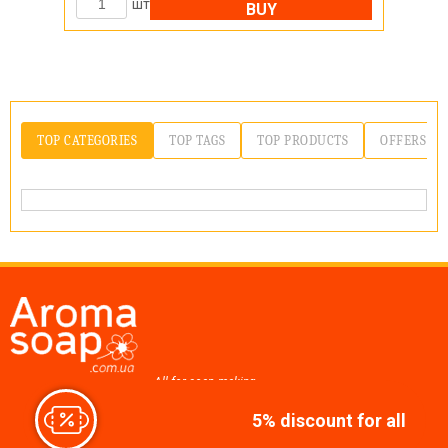
шт
BUY
TOP CATEGORIES
TOP TAGS
TOP PRODUCTS
OFFERS
All for soap making,
cosmetics, candles
5% discount for all
Join us at