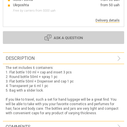
Ukrposhta
from 50 uah
Free by carriers from 5000 uah
Delivery details
ASK A QUESTION
DESCRIPTION
The set includes 6 containers:
1. Flat bottle 100 ml + cap and insert 3 pcs
2. Round bottle 50ml + spray 1 pc
3. Flat bottle 50ml + Dispenser and cap 1 pc
4. Transparent jar 6 ml 1 pc
5. Bag with a slider lock.
If you like to travel, such a set for hand luggage will be a great find. You
will be able to take with you your favorite cosmetics and perfumes for
hair, face and body care. The bottles and jars are very light and compact
with convenient caps for any product of varying thickness.
COMMENTS