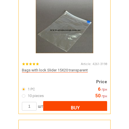
Article:
4261-3198
Bags with lock Slider 15X20 transparent
Price
6
1 PC
грн
50
10 pieces
грн
шт
BUY