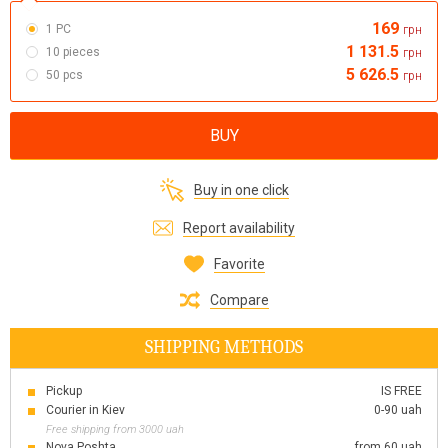
169
1 PC
грн
1 131.5
10 pieces
грн
5 626.5
50 pcs
грн
BUY
Buy in one click
Report availability
Favorite
Compare
SHIPPING METHODS
Pickup
IS FREE
Courier in Kiev
0-90 uah
Free shipping from 3000 uah
Nova Poshta
from 60 uah