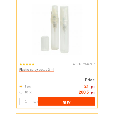
Article:
2144-937
Plastic spray bottle 3 ml
Price
21
1 pc
грн
200.5
10 pc
грн
шт
BUY