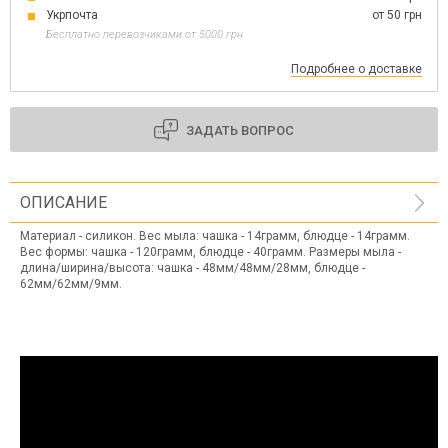
Укрпочта
от 50 грн
Бесплатно перевозчиками от 5000 грн
Подробнее о доставке
ЗАДАТЬ ВОПРОС
ОПИСАНИЕ
Материал - силикон. Вес мыла: чашка - 14грамм, блюдце - 14грамм.
Вес формы: чашка - 120грамм, блюдце - 40грамм. Размеры мыла -
длина/ширина/высота: чашка - 48мм/48мм/28мм, блюдце -
62мм/62мм/9мм.