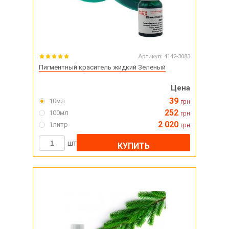
Артикул:
4142-3083
Пигментный краситель жидкий Зеленый
Цена
39
10мл
грн
252
100мл
грн
2 020
1литр
грн
шт
КУПИТЬ