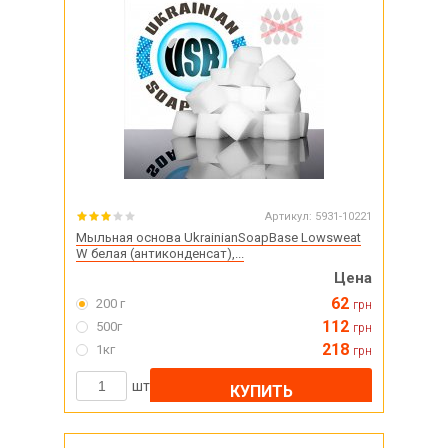
Артикул:
5931-10221
Мыльная основа UkrainianSoapBase Lowsweat
W белая (антиконденсат),...
Цена
62
200 г
грн
112
500г
грн
218
1кг
грн
шт
КУПИТЬ