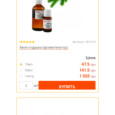
Артикул:
587-619
Хвоя отдушка (ароматизатор)
Цена
47.5
10мл
грн
141.5
50мл
грн
1 503
1литр
грн
шт
КУПИТЬ