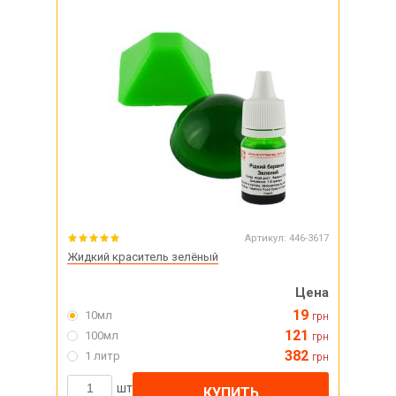
Артикул:
446-3617
Жидкий краситель зелёный
Цена
19
10мл
грн
121
100мл
грн
382
1 литр
грн
шт
КУПИТЬ