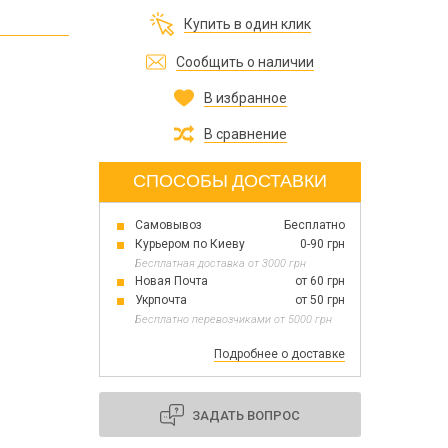
Все для изготовления духов
Купить в один клик
Все для аромасаше и аромадифузоров
Украина
Сообщить о наличии
В избранное
Тара для косметики оптом
Мыльная основа оптом
В сравнение
Базовые масла жидкие и баттеры оптом
СПОСОБЫ ДОСТАВКИ
Самовывоз
Бесплатно
Основы для скраба
Курьером по Киеву
0-90 грн
Травы для мыла
Бесплатная доставка от 3000 грн
Глина косметическая
Новая Почта
от 60 грн
Укрпочта
от 50 грн
Бесплатно перевозчиками от 5000 грн
Подробнее о доставке
8 марта
День Св. Валентина!
Новый год
ЗАДАТЬ ВОПРОС
1 октября День защитников и защитниц
Украины