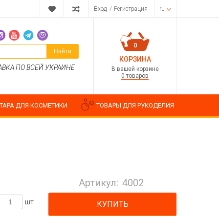
Вход
/
Регистрация
ru
0
Найти
КОРЗИНА
АВКА ПО ВСЕЙ УКРАИНЕ
В вашей корзине
0 товаров
ТАРА ДЛЯ КОСМЕТИКИ
ТОВАРЫ ДЛЯ РУКОДЕЛИЯ
Парфюмерные композиции
Косметические отдушки
Артикул:
4002
Пищевые ароматизаторы
Водорастворимые отдушки
шт
КУПИТЬ
ия