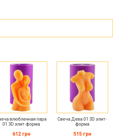
Пасха
ЧЕРНАЯ ПЯТНИЦА!!!
Хеллоуин (Halloween)
веча влюбленная пара
Свеча Дева 01 3D элит-
01 3D элит-форма
форма
612 грн
515 грн