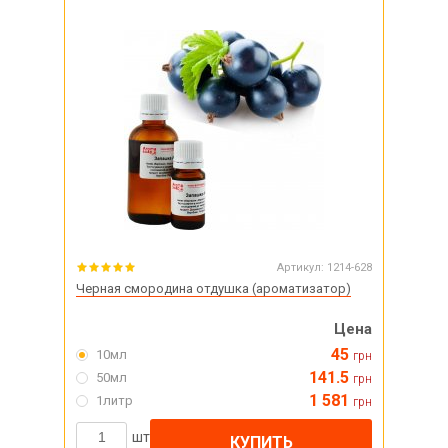
Артикул:
1214-628
Черная смородина отдушка (ароматизатор)
Цена
45
10мл
грн
141.5
50мл
грн
1 581
1литр
грн
шт
КУПИТЬ