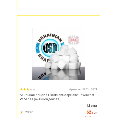
Артикул:
5931-10221
Мыльная основа UkrainianSoapBase Lowsweat
W белая (антиконденсат),...
Цена
62
200 г
грн