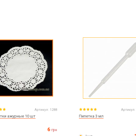
Артикул:
1288
Артикул:
тки ажурные 10 шт
Пипетка 3 мл
6
грн