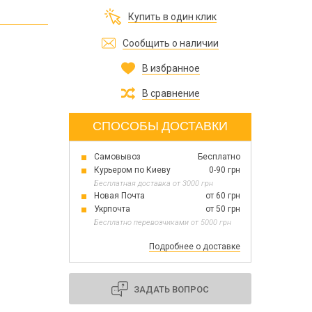
Все для изготовления духов
Купить в один клик
Все для аромасаше и аромадифузоров
Украина
Сообщить о наличии
В избранное
Тара для косметики оптом
Мыльная основа оптом
В сравнение
Базовые масла жидкие и баттеры оптом
СПОСОБЫ ДОСТАВКИ
Самовывоз
Бесплатно
Основы для скраба
Курьером по Киеву
0-90 грн
Травы для мыла
Бесплатная доставка от 3000 грн
Глина косметическая
Новая Почта
от 60 грн
Укрпочта
от 50 грн
Бесплатно перевозчиками от 5000 грн
Подробнее о доставке
8 марта
День Св. Валентина!
Новый год
ЗАДАТЬ ВОПРОС
1 октября День защитников и защитниц
Украины