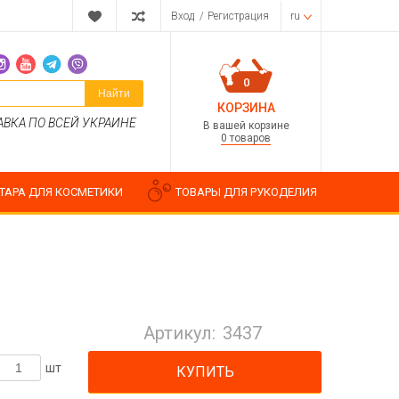
Вход
/
Регистрация
ru
0
Найти
КОРЗИНА
АВКА ПО ВСЕЙ УКРАИНЕ
В вашей корзине
0 товаров
ТАРА ДЛЯ КОСМЕТИКИ
ТОВАРЫ ДЛЯ РУКОДЕЛИЯ
Парфюмерные композиции
Косметические отдушки
Артикул:
3437
Пищевые ароматизаторы
Водорастворимые отдушки
шт
КУПИТЬ
ия