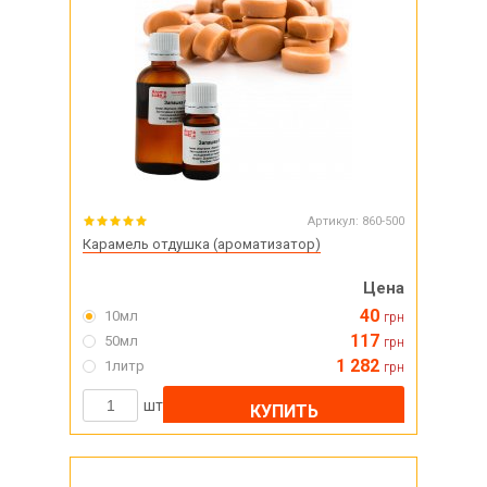
Артикул:
860-500
Карамель отдушка (ароматизатор)
Цена
40
10мл
грн
117
50мл
грн
1 282
1литр
грн
шт
КУПИТЬ