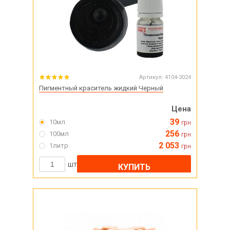
Артикул:
4104-3024
Пигментный краситель жидкий Черный
Цена
39
10мл
грн
256
100мл
грн
2 053
1литр
грн
шт
КУПИТЬ