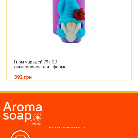
Гном чародей 79 г 3D
силиконовая элит-форма
392 грн
Все для мыловарения,
косметики, свечей