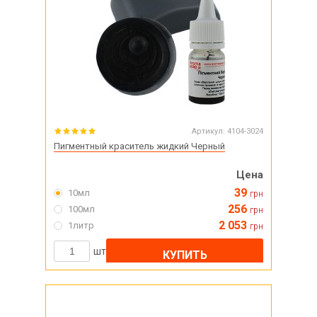
Артикул:
4104-3024
Пигментный краситель жидкий Черный
Цена
39
10мл
грн
256
100мл
грн
2 053
1литр
грн
шт
КУПИТЬ