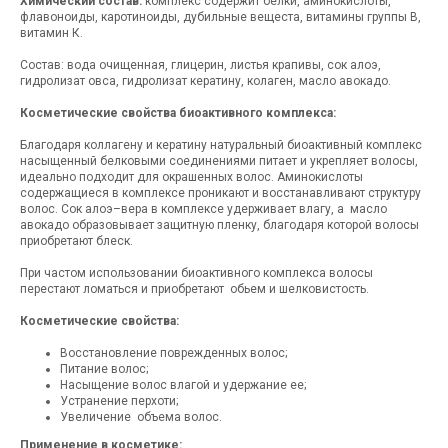
Химический состав:
комплекс содержит белки, аминокислоты,
флавоноиды, каротиноиды, дубильные вещеста, витамины группы B,
витамин К.
Состав: вода очищенная, глицерин, листья крапивы, сок алоэ,
гидролизат овса, гидролизат кератину, колаген, масло авокадо.
Косметические свойства биоактивного комплекса:
Благодаря коллагену и кератину натуральный биоактивный комплекс
насыщенный белковыми соединениями питает и укрепляет волосы,
идеально подходит для окрашенных волос. Аминокислоты
содержащиеся в комплексе проникают и восстанавливают структуру
волос. Сок алоэ–вера в комплексе удерживает влагу, а масло
авокадо образовывает защитную пленку, благодаря которой волосы
приобретают блеск.
При частом использовании биоактивного комплекса волосы
перестают ломаться и приобретают обьем и шелковистость.
Косметические свойства:
Восстановление поврежденных волос;
Питание волос;
Насыщение волос влагой и удержание ее;
Устранение перхоти;
Увеличение объема волос.
Применение в косметике: