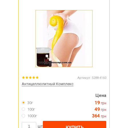
Артикул:
5288-4160
Антицеллюлитный Комплекс
Цена
19
30г
грн
49
100г
грн
364
1000г
грн
шт
КУПИТЬ