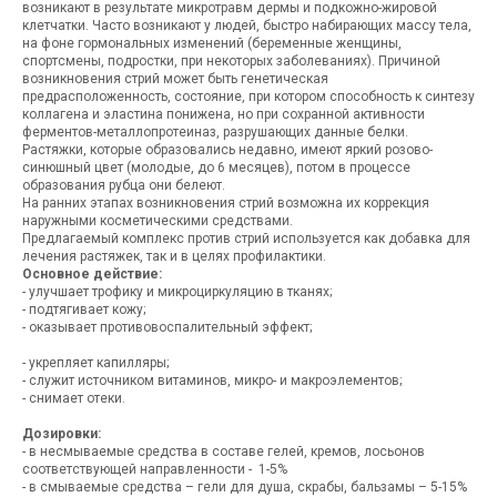
возникают в результате микротравм дермы и подкожно-жировой
клетчатки. Часто возникают у людей, быстро набирающих массу тела,
на фоне гормональных изменений (беременные женщины,
спортсмены, подростки, при некоторых заболеваниях). Причиной
возникновения стрий может быть генетическая
предрасположенность, состояние, при котором способность к синтезу
коллагена и эластина понижена, но при сохранной активности
ферментов-металлопротеиназ, разрушающих данные белки.
Растяжки, которые образовались недавно, имеют яркий розово-
синюшный цвет (молодые, до 6 месяцев), потом в процессе
образования рубца они белеют.
На ранних этапах возникновения стрий возможна их коррекция
наружными косметическими средствами.
Предлагаемый комплекс против стрий используется как добавка для
лечения растяжек, так и в целях профилактики.
Основное действие:
- улучшает трофику и микроциркуляцию в тканях;
- подтягивает кожу;
- оказывает противовоспалительный эффект;
- укрепляет капилляры;
- служит источником витаминов, микро- и макроэлементов;
- снимает отеки.
Дозировки:
- в несмываемые средства в составе гелей, кремов, лосьонов
соответствующей направленности - 1-5%
- в смываемые средства – гели для душа, скрабы, бальзамы – 5-15%