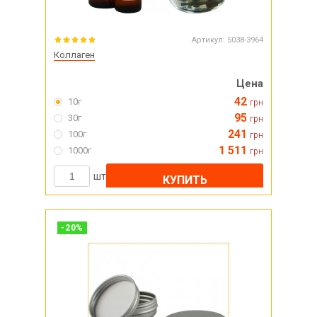
Артикул:
5038-3964
Коллаген
Цена
42
10г
грн
95
30г
грн
241
100г
грн
1 511
1000г
грн
шт
КУПИТЬ
-
20
%