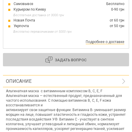
Самовывоз
Бесплатно
Курьером по Киеву
0-90 грн
Бесплатная доставка от 3000 грн
Новая Почта
от 60 грн
Укрпочта
от 50 грн
Бесплатно перевозчиками от 5000 грн
Подробнее о доставке
ЗАДАТЬ ВОПРОС
ОПИСАНИЕ
Альгинатная маска с витаминным комплексом В, С, Е, F
Альгинатная маска — естественный продукт, предназначенный для
частого использования. С помощью витаминов В, С, Е, F кожа
восстанавливается и
активизирует свои защитные функции. Витамина В- уменьшает размер
морщин на лице, повышает эластичность и гладкость кожи, устраняет
последствия воздействия УФ. Витамин С - участвует в синтезе
коллагена, улучшает углеводный и липидный обмен, нормализует
проникаемость капилляров, ускоряет регенерацию тканей, усиливает