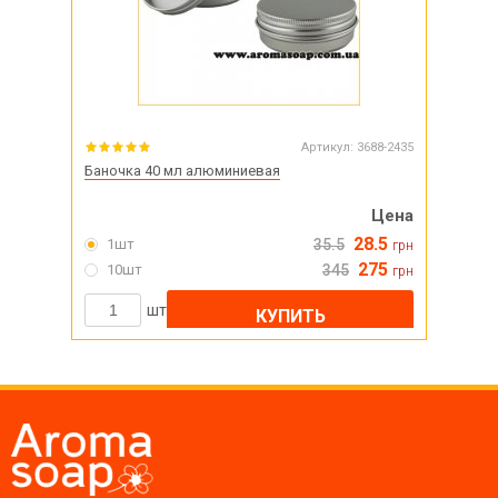
Артикул:
3688-2435
Баночка 40 мл алюминиевая
Цена
28.5
1шт
35.5
грн
275
10шт
345
грн
шт
КУПИТЬ