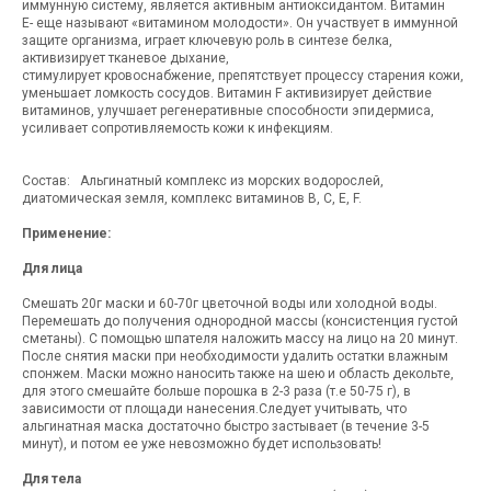
иммунную систему, является активным антиоксидантом. Витамин
Е- еще называют «витамином молодости». Он участвует в иммунной
защите организма, играет ключевую роль в синтезе белка,
активизирует тканевое дыхание,
стимулирует кровоснабжение, препятствует процессу старения кожи,
уменьшает ломкость сосудов. Витамин F активизирует действие
витаминов, улучшает регенеративные способности эпидермиса,
усиливает сопротивляемость кожи к инфекциям.
Состав: Альгинатный комплекс из морских водорослей,
диатомическая земля, комплекс витаминов В, С, Е, F.
Применение:
Для лица
Смешать 20г маски и 60-70г цветочной воды или холодной воды.
Перемешать до получения однородной массы (консистенция густой
сметаны). С помощью шпателя наложить массу на лицо на 20 минут.
После снятия маски при необходимости удалить остатки влажным
спонжем. Маски можно наносить также на шею и область декольте,
для этого смешайте больше порошка в 2-3 раза (т.е 50-75 г), в
зависимости от площади нанесения.Следует учитывать, что
альгинатная маска достаточно быстро застывает (в течение 3-5
минут), и потом ее уже невозможно будет использовать!
Для тела