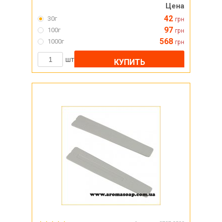
Цена
42
30г
грн
97
100г
грн
568
1000г
грн
шт
КУПИТЬ