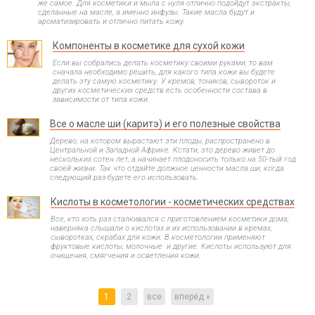
же самое. Для косметики и мыла с нуля отлично подойдут экстракты,
сделанные на масле, а именно инфузы. Такие масла будут и
ароматизировать и отлично питать кожу.
Компоненты в косметике для сухой кожи
Если вы собрались делать косметику своими руками, то вам
сначала необходимо решить, для какого типа кожи вы будете
делать эту самую косметику. У кремов, тоников, сывороток и
других косметических средств есть особенности состава в
зависимости от типа кожи.
Все о масле ши (каритэ) и его полезные свойства
Дерево, на котором вырастают эти плоды, распространено в
Центральной и Западной Африке. Кстати, это дерево живет до
нескольких сотен лет, а начинает плодоносить только на 50-тый год
своей жизни. Так что отдайте должное ценности масла ши, когда
следующий раз будете его использовать.
Кислоты в косметологии - косметических средствах
Все, кто хоть раз сталкивался с приготовлением косметики дома,
наверняка слышали о кислотах и их использовании в кремах,
сыворотках, скрабах для кожи. В косметологии применяют
фруктовые кислоты, молочные и другие. Кислоты используют для
очищения, смягчения и осветления кожи.
1
2
все
вперёд »