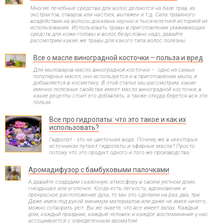
Многие лечебные средства для волос делаются на базе трав, их
экстрактов, отваров или настоек, вытяжек и т.д. Сила травяного
воздействия на волосы доказана научно и тысячелетней историей их
использования. Использовать травы в приготовлении ухаживающих
средств для кожи головы и волос безусловно надо, давайте
рассмотрим какие же травы для какого типа волос полезны.
Все о масле виноградной косточки – польза и вред
Для мыловаров масло виноградной косточки – одно из самых
популярных масел, оно используется и в приготовлении мыла, и
добавляется в косметику. В этой статье мы рассмотрим, какие
именно полезные свойства имеет масло виноградной косточки, в
какие рецепты стоит его добавлять, а также откуда берется вся эта
польза.
Все про гидролаты: что это такое и как их
использовать?
Гидролат - это не цветочная вода. Почему же в некоторых
источниках путают гидролаты и эфирные масла? Просто
потому что это продукт одного и того же производства.
Аромадифузор с бамбуковыми палочками
А давайте создадим сказочную атмосферу в своем уютном доме,
гнездышке или уголочке. Когда есть легкость, вдохновение и
прекрасное расположение духа, то мы это сделаем на раз, два, три.
Даже имея под рукой минимум материалов или даже не имея ничего,
можно сотворить уют. Вы же знаете, что все имеет запах. Каждый
дом, каждый праздник, каждый человек и каждое воспоминание у нас
ассоциируется с определенным ароматом.