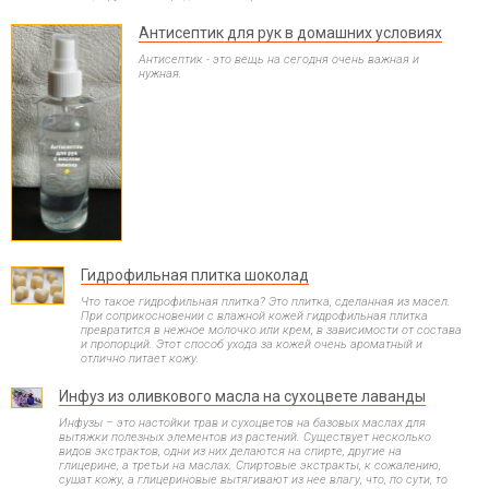
Антисептик для рук в домашних условиях
Антисептик - это вещь на сегодня очень важная и
нужная.
Гидрофильная плитка шоколад
Что такое гидрофильная плитка? Это плитка, сделанная из масел.
При соприкосновении с влажной кожей гидрофильная плитка
превратится в нежное молочко или крем, в зависимости от состава
и пропорций. Этот способ ухода за кожей очень ароматный и
отлично питает кожу.
Инфуз из оливкового масла на сухоцвете лаванды
Инфузы – это настойки трав и сухоцветов на базовых маслах для
вытяжки полезных элементов из растений. Существует несколько
видов экстрактов, одни из них делаются на спирте, другие на
глицерине, а третьи на маслах. Спиртовые экстракты, к сожалению,
сушат кожу, а глицериновые вытягивают из нее влагу, что, по сути, то