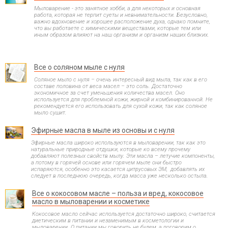
Мыловарение - это занятное хобби, а для некоторых и основная
работа, которая не терпит суеты и невнимательности. Безусловно,
важно вдохновение и хорошее расположение духа, однако помните,
что вы работаете с химическими веществами, которые тем или
иным образом влияют на наш организм и организм наших близких.
Все о соляном мыле с нуля
Соляное мыло с нуля – очень интересный вид мыла, так как в его
составе половина от веса масел – это соль. Достаточно
экономичное за счет уменьшения количества масел. Оно
используется для проблемной кожи, жирной и комбинированной. Не
рекомендуется его использовать для сухой кожи, так как соляное
мыло сушит.
Эфирные масла в мыле из основы и с нуля
Эфирные масла широко используются в мыловарении, так как это
натуральные природные отдушки, которые ко всему прочему
добавляют полезных свойств мылу. Эти масла – летучие компоненты,
а потому в горячей основе или горячем мыле они быстро
испаряются, особенно это касается цитрусовых ЭМ, добавлять их
следует в последнюю очередь, когда масса уже несколько остыла.
Все о кокосовом масле – польза и вред, кокосовое
масло в мыловарении и косметике
Кокосовое масло сейчас используется достаточно широко, считается
диетическим в питании и незаменимым в косметологии и
мыловарении. О питании мы говорить не будем, а поговорим о