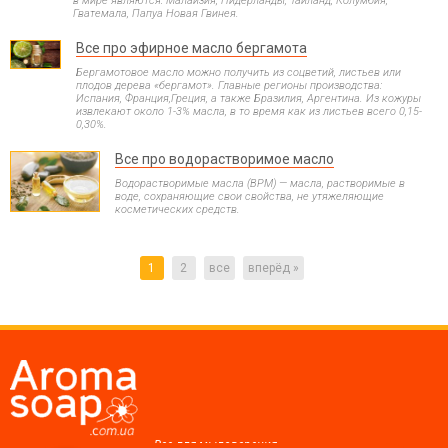
в мире являются: Малайзия, Нидерланды, Таиланд, Колумбия,
Гватемала, Папуа Новая Гвинея.
Все про эфирное масло бергамота
Бергамотовое масло можно получить из соцветий, листьев или
плодов дерева «бергамот». Главные регионы производства:
Испания, Франция,Греция, а также Бразилия, Аргентина. Из кожуры
извлекают около 1-3% масла, в то время как из листьев всего 0,15-
0,30%.
Все про водорастворимое масло
Водорастворимые масла (ВРМ) — масла, растворимые в
воде, сохраняющие свои свойства, не утяжеляющие
косметических средств.
1
2
все
вперёд »
Все для мыловарения,