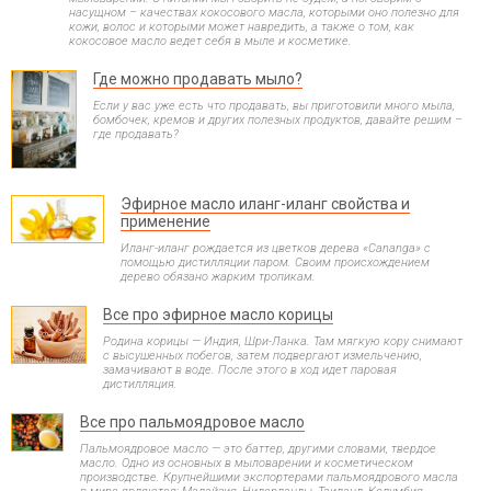
насущном – качествах кокосового масла, которыми оно полезно для
кожи, волос и которыми может навредить, а также о том, как
кокосовое масло ведет себя в мыле и косметике.
Где можно продавать мыло?
Если у вас уже есть что продавать, вы приготовили много мыла,
бомбочек, кремов и других полезных продуктов, давайте решим –
где продавать?
Эфирное масло иланг-иланг свойства и
применение
Иланг-иланг рождается из цветков дерева «Cananga» с
помощью дистилляции паром. Своим происхождением
дерево обязано жарким тропикам.
Все про эфирное масло корицы
Родина корицы — Индия, Шри-Ланка. Там мягкую кору снимают
с высушенных побегов, затем подвергают измельчению,
замачивают в воде. После этого в ход идет паровая
дистилляция.
Все про пальмоядровое масло
Пальмоядровое масло — это баттер, другими словами, твердое
масло. Одно из основных в мыловарении и косметическом
производстве. Крупнейшими экспортерами пальмоядрового масла