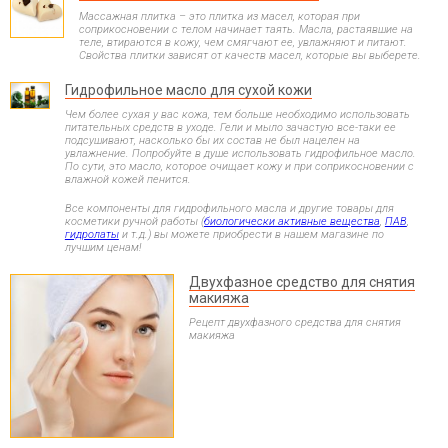
Массажная плитка – это плитка из масел, которая при
соприкосновении с телом начинает таять. Масла, растаявшие на
теле, втираются в кожу, чем смягчают ее, увлажняют и питают.
Свойства плитки зависят от качеств масел, которые вы выберете.
Гидрофильное масло для сухой кожи
Чем более сухая у вас кожа, тем больше необходимо использовать
питательных средств в уходе. Гели и мыло зачастую все-таки ее
подсушивают, насколько бы их состав не был нацелен на
увлажнение. Попробуйте в душе использовать гидрофильное масло.
По сути, это масло, которое очищает кожу и при соприкосновении с
влажной кожей пенится.
Все компоненты для гидрофильного масла и другие товары для
косметики ручной работы (
биологически активные вещества
,
ПАВ
,
гидролаты
и т.д.) вы можете приобрести в нашем магазине по
лучшим ценам!
Двухфазное средство для снятия
макияжа
Рецепт двухфазного средства для снятия
макияжа