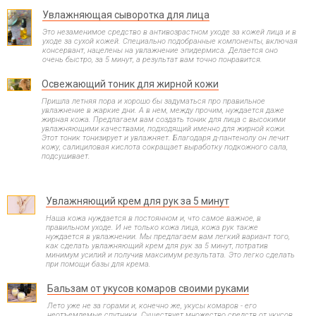
Увлажняющая сыворотка для лица
Это незаменимое средство в антивозрастном уходе за кожей лица и в
уходе за сухой кожей. Специально подобранные компоненты, включая
консервант, нацелены на увлажнение эпидермиса. Делается оно
очень быстро, за 5 минут, а результат вам точно понравится.
Освежающий тоник для жирной кожи
Пришла летняя пора и хорошо бы задуматься про правильное
увлажнение в жаркие дни. А в нем, между прочим, нуждается даже
жирная кожа. Предлагаем вам создать тоник для лица с высокими
увлажняющими качествами, подходящий именно для жирной кожи.
Этот тоник тонизирует и увлажняет. Благодаря д-пантенолу он лечит
кожу, салициловая кислота сокращает выработку подкожного сала,
подсушивает.
Увлажняющий крем для рук за 5 минут
Наша кожа нуждается в постоянном и, что самое важное, в
правильном уходе. И не только кожа лица, кожа рук также
нуждается в увлажнении. Мы предлагаем вам легкий вариант того,
как сделать увлажняющий крем для рук за 5 минут, потратив
минимум усилий и получив максимум результата. Это легко сделать
при помощи базы для крема.
Бальзам от укусов комаров своими руками
Лето уже не за горами и, конечно же, укусы комаров - его
неотъемлемые спутники. Существует множество средств от укусов