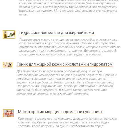
комаров, однако все же лучше использовать бальзам, сделанный
своими руками. Состав подобран таким образом, что подойдет как
взрослым, так и детям. Мята снимает воспаление и зуд, календула
лечит.
Гидрофильное масло для жирной кожи
Гидрофильное масло - это один из лучших способов очистить кожу
от загрязнений и водостойкого макияжа. Отличная альтернатива
двухфазным средствам с магазинных полок, которые в итоге сильно
высушивают кожу и приближают старение. Делается это масло 5
минут, вам нужно только собрать ингредиенты воедино.
Тоник для жирной кожи с кислотами и гидролатом
Для жирной кожи всегда нужен особенный уход, зачастую
использование моносредства не дает нужного результата. Однако и
пересушить жирную кожу нельзя, иначе кожного сала начнет
выделяться еще больше. Рецепт должен быть сбалансированным.
Предлагаем вашему вниманию легкий рецепт тоника с молочной
кислотой на базе гидролата. В рецепт также введен лечащий
компонент д-пантенол и увлажняющий комплекс.
Маска против морщин в домашних условиях
Приготовить маску против морщин в домашних условиях несложно,
главное подобрать правильные ингредиенты, эта маска будет
состоять всего из трех. Для лучшей эффективности перед