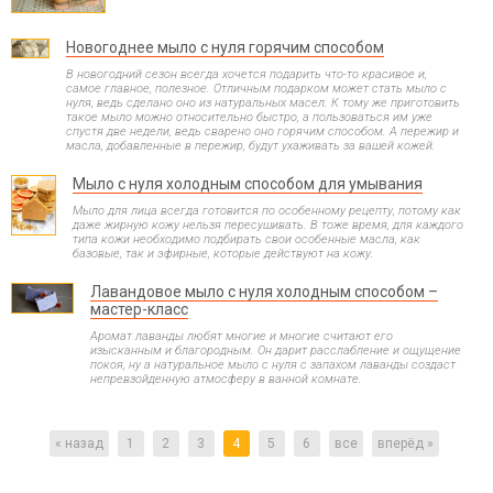
Новогоднее мыло с нуля горячим способом
В новогодний сезон всегда хочется подарить что-то красивое и,
самое главное, полезное. Отличным подарком может стать мыло с
нуля, ведь сделано оно из натуральных масел. К тому же приготовить
такое мыло можно относительно быстро, а пользоваться им уже
спустя две недели, ведь сварено оно горячим способом. А пережир и
масла, добавленные в пережир, будут ухаживать за вашей кожей.
Мыло с нуля холодным способом для умывания
Мыло для лица всегда готовится по особенному рецепту, потому как
даже жирную кожу нельзя пересушивать. В тоже время, для каждого
типа кожи необходимо подбирать свои особенные масла, как
базовые, так и эфирные, которые действуют на кожу.
Лавандовое мыло с нуля холодным способом –
мастер-класс
Аромат лаванды любят многие и многие считают его
изысканным и благородным. Он дарит расслабление и ощущение
покоя, ну а натуральное мыло с нуля с запахом лаванды создаст
непревзойденную атмосферу в ванной комнате.
« назад
1
2
3
4
5
6
все
вперёд »