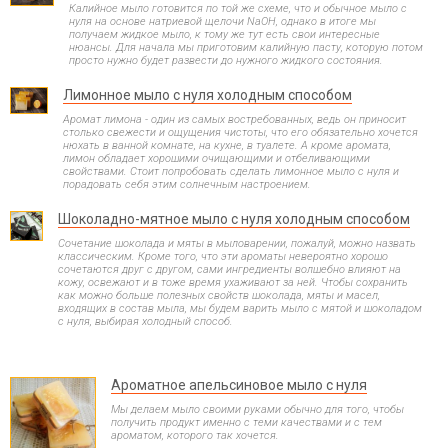
Калийное мыло готовится по той же схеме, что и обычное мыло с
нуля на основе натриевой щелочи NaOH, однако в итоге мы
получаем жидкое мыло, к тому же тут есть свои интересные
нюансы. Для начала мы приготовим калийную пасту, которую потом
просто нужно будет развести до нужного жидкого состояния.
Лимонное мыло с нуля холодным способом
Аромат лимона - один из самых востребованных, ведь он приносит
столько свежести и ощущения чистоты, что его обязательно хочется
нюхать в ванной комнате, на кухне, в туалете. А кроме аромата,
лимон обладает хорошими очищающими и отбеливающими
свойствами. Стоит попробовать сделать лимонное мыло с нуля и
порадовать себя этим солнечным настроением.
Шоколадно-мятное мыло с нуля холодным способом
Сочетание шоколада и мяты в мыловарении, пожалуй, можно назвать
классическим. Кроме того, что эти ароматы невероятно хорошо
сочетаются друг с другом, сами ингредиенты волшебно влияют на
кожу, освежают и в тоже время ухаживают за ней. Чтобы сохранить
как можно больше полезных свойств шоколада, мяты и масел,
входящих в состав мыла, мы будем варить мыло с мятой и шоколадом
с нуля, выбирая холодный способ.
Ароматное апельсиновое мыло с нуля
Мы делаем мыло своими руками обычно для того, чтобы
получить продукт именно с теми качествами и с тем
ароматом, которого так хочется.