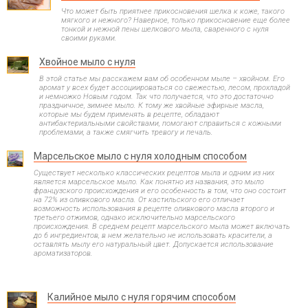
Что может быть приятнее прикосновения шелка к коже, такого
мягкого и нежного? Наверное, только прикосновение еще более
тонкой и нежной пены шелкового мыла, сваренного с нуля
своими руками.
Хвойное мыло с нуля
В этой статье мы расскажем вам об особенном мыле – хвойном. Его
аромат у всех будет ассоциироваться со свежестью, лесом, прохладой
и немножко Новым годом. Так что получается, что это достаточно
праздничное, зимнее мыло. К тому же хвойные эфирные масла,
которые мы будем применять в рецепте, обладают
антибактериальными свойствами, помогают справиться с кожными
проблемами, а также смягчить тревогу и печаль.
Марсельское мыло с нуля холодным способом
Существует несколько классических рецептов мыла и одним из них
является марсельское мыло. Как понятно из названия, это мыло
французского происхождения и его особенность в том, что оно состоит
на 72% из оливкового масла. От кастильского его отличает
возможность использования в рецепте оливкового масла второго и
третьего отжимов, однако исключительно марсельского
происхождения. В среднем рецепт марсельского мыла может включать
до 6 ингредиентов, в нем желательно не использовать красители, а
оставлять мылу его натуральный цвет. Допускается использование
ароматизаторов.
Калийное мыло с нуля горячим способом