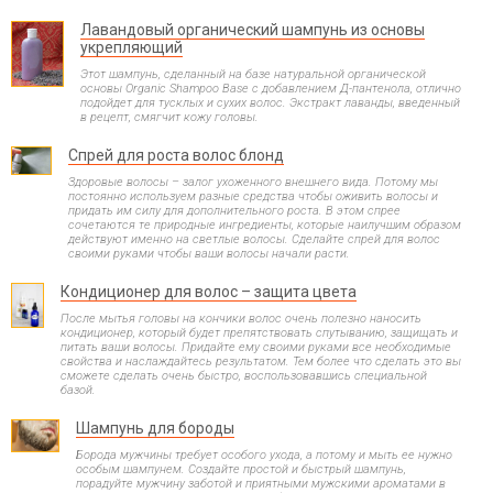
Лавандовый органический шампунь из основы
укрепляющий
Этот шампунь, сделанный на базе натуральной органической
основы Organic Shampoo Base с добавлением Д-пантенола, отлично
подойдет для тусклых и сухих волос. Экстракт лаванды, введенный
в рецепт, смягчит кожу головы.
Спрей для роста волос блонд
Здоровые волосы – залог ухоженного внешнего вида. Потому мы
постоянно используем разные средства чтобы оживить волосы и
придать им силу для дополнительного роста. В этом спрее
сочетаются те природные ингредиенты, которые наилучшим образом
действуют именно на светлые волосы. Сделайте спрей для волос
своими руками чтобы ваши волосы начали расти.
Кондиционер для волос – защита цвета
После мытья головы на кончики волос очень полезно наносить
кондиционер, который будет препятствовать спутыванию, защищать и
питать ваши волосы. Придайте ему своими руками все необходимые
свойства и наслаждайтесь результатом. Тем более что сделать это вы
сможете сделать очень быстро, воспользовавшись специальной
базой.
Шампунь для бороды
Борода мужчины требует особого ухода, а потому и мыть ее нужно
особым шампунем. Создайте простой и быстрый шампунь,
порадуйте мужчину заботой и приятными мужскими ароматами в