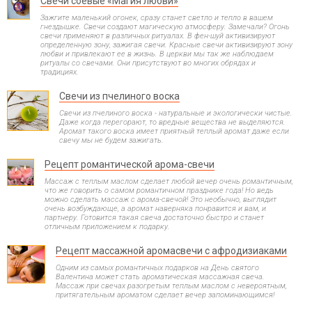
Свечи соевые «Магия любви»
Зажгите маленький огонек, сразу станет светло и тепло в вашем
гнездышке. Свечи создают магическую атмосферу. Замечали? Огонь
свечи применяют в различных ритуалах. В фен-шуй активизируют
определенную зону, зажигая свечи. Красные свечи активизируют зону
любви и привлекают ее в жизнь. В церкви мы так же наблюдаем
ритуалы со свечами. Они присутствуют во многих обрядах и
традициях.
Свечи из пчелиного воска
Свечи из пчелиного воска - натуральные и экологически чистые.
Даже когда перегорают, то вредные вещества не выделяются.
Аромат такого воска имеет приятный теплый аромат даже если
свечу мы не будем зажигать.
Рецепт романтической арома-свечи
Массаж с теплым маслом сделает любой вечер очень романтичным,
что же говорить о самом романтичном празднике года! Но ведь
можно сделать массаж с арома-свечой! Это необычно, выглядит
очень возбуждающе, а аромат наверняка понравится и вам, и
партнеру. Готовится такая свеча достаточно быстро и станет
отличным приложением к подарку.
Рецепт массажной аромасвечи с афродизиаками
Одним из самых романтичных подарков на День святого
Валентина может стать ароматическая массажная свеча.
Массаж при свечах разогретым теплым маслом с невероятным,
притягательным ароматом сделает вечер запоминающимся!