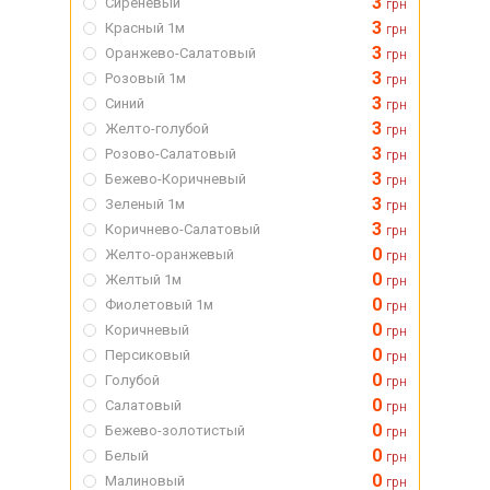
3
Сиреневый
грн
3
Красный 1м
грн
3
Оранжево-Салатовый
грн
3
Розовый 1м
грн
3
Синий
грн
3
Желто-голубой
грн
3
Розово-Салатовый
грн
3
Бежево-Коричневый
грн
3
Зеленый 1м
грн
3
Коричнево-Салатовый
грн
0
Желто-оранжевый
грн
0
Желтый 1м
грн
0
Фиолетовый 1м
грн
0
Коричневый
грн
0
Персиковый
грн
0
Голубой
грн
0
Салатовый
грн
0
Бежево-золотистый
грн
0
Белый
грн
0
Малиновый
грн