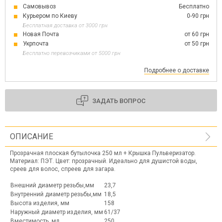
Самовывоз
Бесплатно
Курьером по Киеву
0-90 грн
Бесплатная доставка от 3000 грн
Новая Почта
от 60 грн
Укрпочта
от 50 грн
Бесплатно перевозчиками от 5000 грн
Подробнее о доставке
ЗАДАТЬ ВОПРОС
ОПИСАНИЕ
Прозрачная плоская бутылочка 250 мл + Крышка Пульверизатор.
Материал: ПЭТ. Цвет: прозрачный. Идеально для душистой воды,
среев для волос, спреев для загара.
Внешний диаметр резьбы,мм
23,7
Внутренний диаметр резьбы,мм
18,5
Высота изделия, мм
158
Наружный диаметр изделия, мм
61/37
Вместимость, мл
250