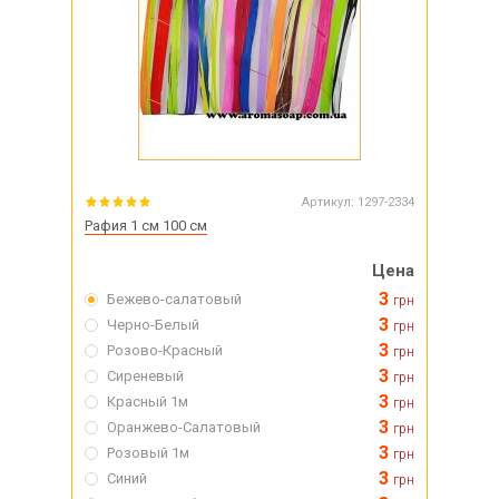
Артикул:
1297-2334
Рафия 1 см 100 см
Цена
3
Бежево-салатовый
грн
3
Черно-Белый
грн
3
Розово-Красный
грн
3
Сиреневый
грн
3
Красный 1м
грн
3
Оранжево-Салатовый
грн
3
Розовый 1м
грн
3
Синий
грн