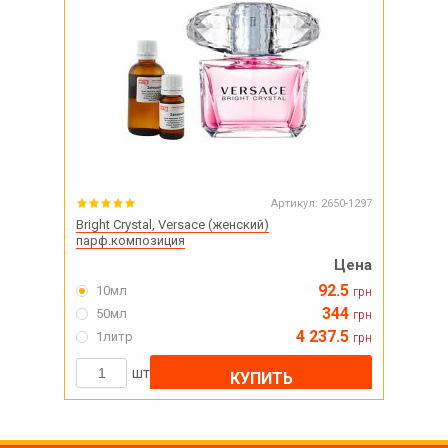
Артикул:
2650-1297
Bright Crystal, Versace (женский)
парф.композиция
Цена
92.5
10мл
грн
344
50мл
грн
4 237.5
1литр
грн
шт
КУПИТЬ