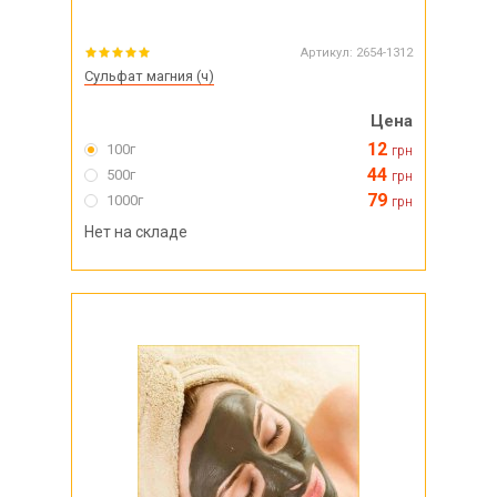
Артикул:
2654-1312
Сульфат магния (ч)
Цена
12
100г
грн
44
500г
грн
79
1000г
грн
Нет на складе