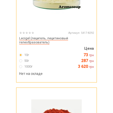
Артикул:
5417-8292
Lecigel (лецигель, лецитиновый
гелеобразователь)
Цена
73
10г
грн
287
50г
грн
3 620
1000г
грн
Нет на складе