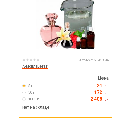
Артикул:
6378-9646
Анисилацетат
Цена
24
5 г
грн
172
50 г
грн
2 408
1000 г
грн
Нет на складе