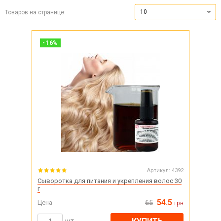
10
Товаров на странице:
-
16
%
Артикул:
4392
Сыворотка для питания и укрепления волос 30
г
54.5
Цена
65
грн