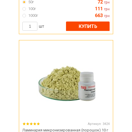
72
50г
грн
111
100г
грн
663
1000г
грн
КУПИТЬ
шт
Артикул:
3424
Ламинария микронизированная (порошок) 10 г