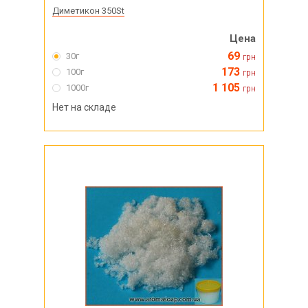
Диметикон 350St
Цена
69
30г
грн
173
100г
грн
1 105
1000г
грн
Нет на складе