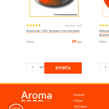
Артикул:
630
Апельсин 100 г форма пластиковая
Манда
форм
39
Цена
Цена
грн
шт
КУПИТЬ
Каталог
Статьи
Доставка