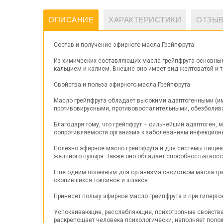
ОПИСАНИЕ
ХАРАКТЕРИСТИКИ
ОТЗЫВ
Состав и получение эфирного масла Грейпфрута:
Из химических составляющих масла грейпфрута основными 
кальцием и калием. Внешне оно имеет вид желтоватой и
Свойства и польза эфирного масла Грейпфрута:
Масло грейпфрута обладает высокими адаптогенными (и
противовирусными, противовоспалительными, обезболив
Благодаря тому, что грейпфрут – сильнейший адаптоген,
сопротивляемости организма к заболеваниям инфекционно
Полезно эфирное масло грейпфрута и для системы пищев
желчного пузыря. Также оно обладает способностью вос
Еще одним полезным для организма свойством масла грей
скопившихся токсинов и шлаков.
Принесет пользу эфирное масло грейпфрута и при гиперто
Успокаивающие, расслабляющие, психотропные свойства 
раскрепощает человека психологически, наполняет полож