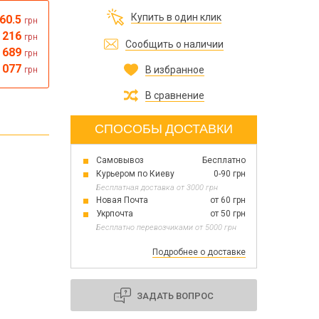
Все для изготовления духов
Купить в один клик
60.5
грн
Все для аромасаше и аромадифузоров
Украина
216
грн
Сообщить о наличии
689
грн
 077
В избранное
грн
Тара для косметики оптом
Мыльная основа оптом
В сравнение
Базовые масла жидкие и баттеры оптом
СПОСОБЫ ДОСТАВКИ
Самовывоз
Бесплатно
Основы для скраба
Курьером по Киеву
0-90 грн
Травы для мыла
Бесплатная доставка от 3000 грн
Глина косметическая
Новая Почта
от 60 грн
Укрпочта
от 50 грн
Бесплатно перевозчиками от 5000 грн
Подробнее о доставке
8 марта
День Св. Валентина!
Новый год
ЗАДАТЬ ВОПРОС
1 октября День защитников и защитниц
Украины