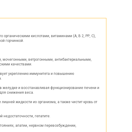
Пасха
ЧЕРНАЯ ПЯТНИЦА!!!
Хеллоуин (Halloween)
 органическими кислотами, витаминами (А, В 2, РР, С),
ой горчинкой.
 мочегонными, ветрогонными, антибактериальными,
скими качествами.
ствует укреплению иммунитета и повышению
.
 в желудке и восстанавливая функционирование печени и
для снижения веса.
ишней жидкости из организма, а также чистит кровь от
й недостаточности, гепатите.
ояниях, апатии, нервном перевозбуждении,