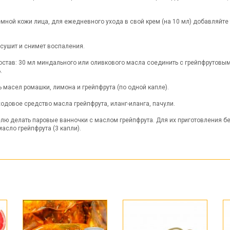
ной кожи лица, для ежедневного ухода в свой крем (на 10 мл) добавляйте 
сушит и снимет воспаления.
остав: 30 мл миндального или оливкового масла соединить с грейпфрутовым
.
ь масел ромашки, лимона и грейпфрута (по одной капле).
одовое средство масла грейпфрута, иланг-иланга, пачули.
ю делать паровые ванночки с маслом грейпфрута. Для их приготовления бер
асло грейпфрута (3 капли).