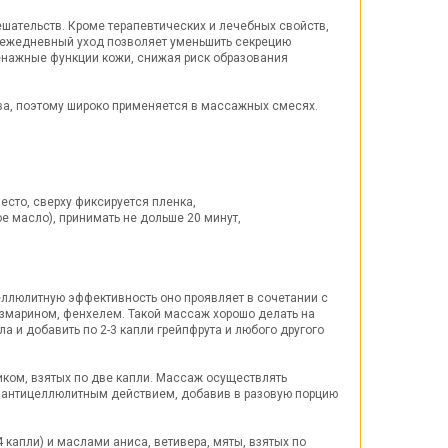
ательств. Кроме терапевтических и лечебных свойств,
в ежедневный уход позволяет уменьшить секрецию
ренажные функции кожи, снижая риск образования
тва, поэтому широко применяется в массажных смесях.
есто, сверху фиксируется пленка,
ое масло), принимать не дольше 20 минут,
еллюлитную эффективность оно проявляет в сочетании с
озмарином, фенхелем. Такой массаж хорошо делать на
 и добавить по 2-3 капли грейпфрута и любого другого
иком, взятых по две капли. Массаж осуществлять
с антицеллюлитным действием, добавив в разовую порцию
капли) и маслами аниса, ветивера, мяты, взятых по