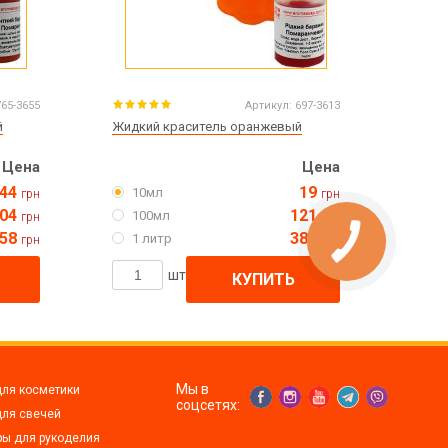
765-3655
Артикул:
697-3613
й
Жидкий краситель оранжевый
Цена
Цена
44
19
10мл
грн
грн
04
121
100мл
грн
грн
458
382
1 литр
грн
грн
шт
КУПИТЬ
Мы в
для косметики
соцсетях:
для свечей
ры для рукоделия