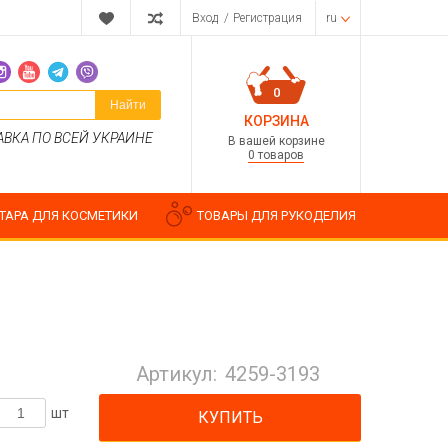
Вход
/
Регистрация
ru
0
Найти
КОРЗИНА
АВКА ПО ВСЕЙ УКРАИНЕ
В вашей корзине
0 товаров
ТАРА ДЛЯ КОСМЕТИКИ
ТОВАРЫ ДЛЯ РУКОДЕЛИЯ
Парфюмерные композиции
Косметические отдушки
Артикул:
4259-3193
Пищевые ароматизаторы
Водорастворимые отдушки
шт
КУПИТЬ
ия