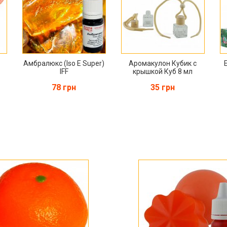
Амбралюкс (Iso E Super)
Аромакулон Кубик с
IFF
крышкой Куб 8 мл
78 грн
35 грн