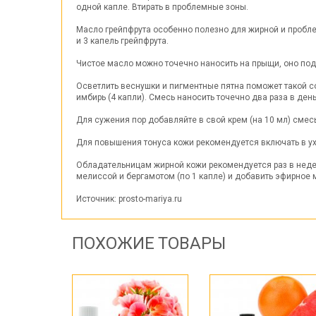
одной капле. Втирать в проблемные зоны.
Масло грейпфрута особенно полезно для жирной и проблем
и 3 капель грейпфрута.
Чистое масло можно точечно наносить на прыщи, оно под
Осветлить веснушки и пигментные пятна поможет такой с
имбирь (4 капли). Смесь наносить точечно два раза в день
Для сужения пор добавляйте в свой крем (на 10 мл) смес
Для повышения тонуса кожи рекомендуется включать в ух
Обладательницам жирной кожи рекомендуется раз в недел
мелиссой и бергамотом (по 1 капле) и добавить эфирное м
Источник: prosto-mariya.ru
ПОХОЖИЕ ТОВАРЫ