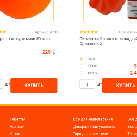
Артикул:
4708
Артикул:
4
рин в кожуре мини 3D элит-
Пигментный краситель жидки
а
Оранжевый
229
грн
10мл
3
100мл
2 
1литр
шт
шт
КУПИТЬ
КУПИТЬ
Рецепты
Все для мыловарения
Все 
Новости
Декоративная упаковка
Все 
Оплата
Тара для косметики
Това