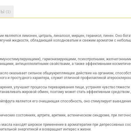
Ы (1)
являются лимонен, цитраль, линалоол, мирцен, гераниол, пинен. Оно богато
 тягучей жидкости, обладающей холодноватым и свежим ароматом с небольш
ммуностимулирующими), гармонизирующими, психотропными, желчегонными,
ающими, антицеллюлитными свойствами, а также эффективными косметиче
 масло оказывает сильное общеукрепляющее действие на организм, способ
го и простудного характера, служит отличной профилактикой атеросклероза
арения, улучшает процессы переваривания пищи, устраняя чувство тяжести
станавливать жировой обмен, поэтому может стать эффективным средством 
пфрута является его очищающая способность, оно стимулирует выведение л
нических состояниях, артрите, аритмии, астеническом синдроме, при легочно
масла находят широкое применение в ароматерапии при депрессивных сост
ительной энергетикой и возвращает интерес к жизни.