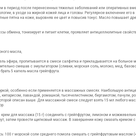
 в период после перенесенных тяжелых заболеваний или оперативных вмеш
огии, в уходе за жирной кожей лица и головы. Регулярное включение его 
нтные пятна на коже, выровняв ее цвет и повысив тонус. Масло повышает д
сы обмена, тонизирует и питает клетки, проявляет антицеллюлитные свойс
рного масла,
пель эфира, пропитывается в смеси салфетка и прикладывается на больное м
рительно смешав с эмульгатором (сливки, морская соль, молоко, мед, базов
 брать 5 капель масла грейпфрута.
оркой, особенно если применяется в массажных смесях. Наибольшую антиц
 кипарисом, лавандой, ромашкой, тысячелистником, бергамотом, пачули, р
торой описан выше. Для массажной смеси следует взять 15 мл любого масла
ор.
 крем для массажа (15 г) соединить с грейпфрутом, лимоном и можжевельн
нут, затем провести щипковый массаж. В завершении кожу смазать кремом 
: 100 г морской соли среднего помола смешать с грейпфрутовым маслом (4 