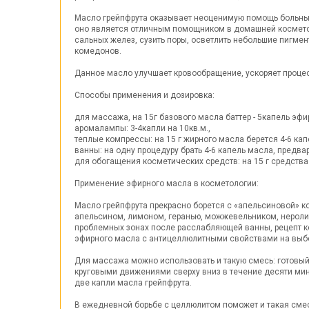
Масло грейпфрута оказывает неоценимую помощь больным
оно является отличным помощником в домашней косметол
сальных желез, сузить поры, осветлить небольшие пигме
комедонов.
Данное масло улучшает кровообращение, ускоряет процес
Способы применения и дозировка:
для массажа, на 15г базового масла баттер - 5капель эфи
аромалампы: 3-4капли на 10кв.м.,
теплые компрессы:
на 15 г жирного масла берется 4-6 ка
ванны:
на одну процедуру брать 4-6 капель масла, предва
для обогащения косметических средств:
на 15 г средства
Применение эфирного масла в косметологии:
Масло грейпфрута прекрасно борется с «апельсиновой» к
апельсином, лимоном, геранью, можжевельником, нероли,
проблемных зонах после расслабляющей ванны, рецепт ко
эфирного масла с антицеллюлитными свойствами на выб
Для массажа можно использовать и такую смесь: готовый
круговыми движениями сверху вниз в течение десяти ми
две капли масла грейпфрута.
В ежедневной борьбе с целлюлитом поможет и такая смесь