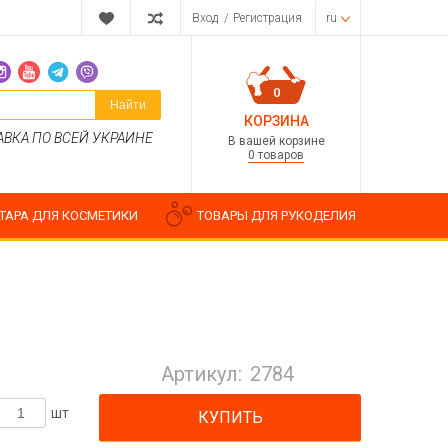
Вход
/
Регистрация
ru
0
Найти
КОРЗИНА
АВКА ПО ВСЕЙ УКРАИНЕ
В вашей корзине
0 товаров
ТАРА ДЛЯ КОСМЕТИКИ
ТОВАРЫ ДЛЯ РУКОДЕЛИЯ
Парфюмерные композиции
Косметические отдушки
Артикул:
2784
Пищевые ароматизаторы
Водорастворимые отдушки
шт
КУПИТЬ
ия