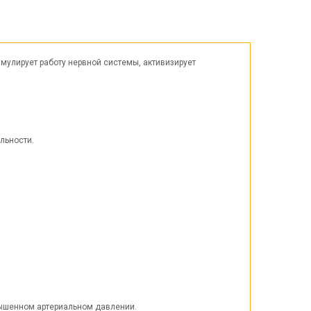
Пасха
ЧЕРНАЯ ПЯТНИЦА!!!
Хеллоуин (Halloween)
имулирует работу нервной системы, активизирует
льности.
вышенном артериальном давлении.