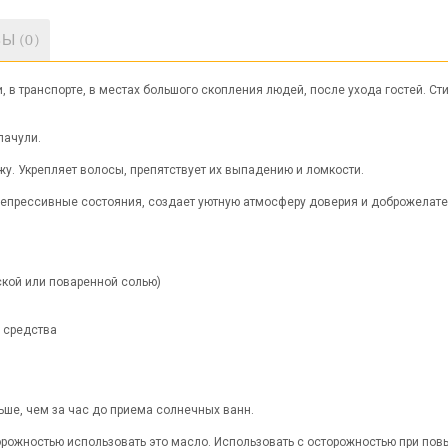
Ы (0)
в транспорте, в местах большого скопления людей, после ухода гостей. Ст
пачули.
у. Укрепляет волосы, препятствует их выпадению и ломкости.
депрессивные состояния, создает уютную атмосферу доверия и доброжелате
ской или поваренной солью)
. средства
ше, чем за час до приема солнечных ванн.
орожностью использовать это масло. Использовать с осторожностью при по