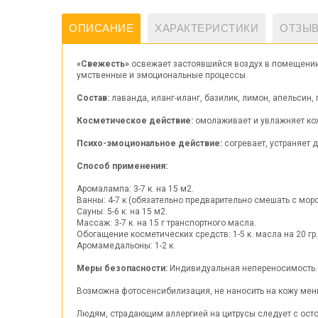
ОПИСАНИЕ
ХАРАКТЕРИСТИКИ
ОТЗЫВ
«Свежесть»
освежает застоявшийся воздух в помещении, 
умственные и эмоциональные процессы.
Состав:
лаванда, иланг-иланг, базилик, лимон, апельсин, 
Косметическое действие:
омолаживает и увлажняет кож
Психо-эмоциональное действие:
согревает, устраняет 
Способ применения:
Аромалампа: 3-7 к. на 15 м2.
Ванны: 4-7 к (обязательно предварительно смешать с мор
Сауны: 5-6 к. на 15 м2.
Массаж: 3-7 к. на 15 г транспортного масла.
Обогащение косметических средств: 1-5 к. масла на 20 гр
Аромамедальоны: 1-2 к.
Меры безопасности:
Индивидуальная непереносимость.
Возможна фотосенсибилизация, не наносить на кожу мень
Людям, страдающим аллергией на цитрусы следует с ост