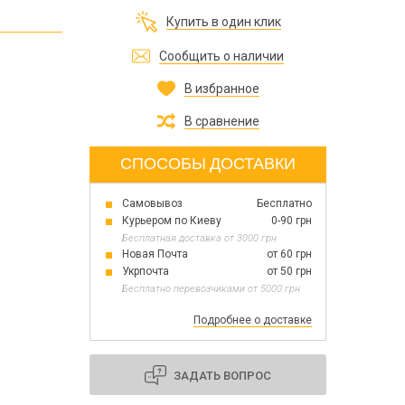
Все для изготовления духов
Купить в один клик
Все для аромасаше и аромадифузоров
Украина
Сообщить о наличии
В избранное
Тара для косметики оптом
Мыльная основа оптом
В сравнение
Базовые масла жидкие и баттеры оптом
СПОСОБЫ ДОСТАВКИ
Самовывоз
Бесплатно
Основы для скраба
Курьером по Киеву
0-90 грн
Травы для мыла
Бесплатная доставка от 3000 грн
Глина косметическая
Новая Почта
от 60 грн
Укрпочта
от 50 грн
Бесплатно перевозчиками от 5000 грн
Подробнее о доставке
8 марта
День Св. Валентина!
Новый год
ЗАДАТЬ ВОПРОС
1 октября День защитников и защитниц
Украины