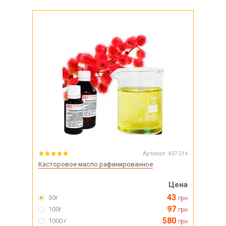
Артикул:
437-214
Касторовое масло рафинированное
Цена
43
30г
грн
97
100г
грн
580
1000 г
грн