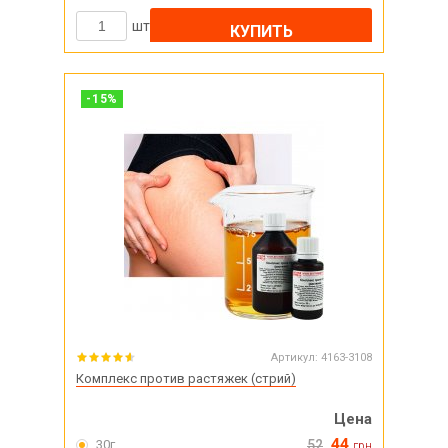
шт
КУПИТЬ
-
15
%
Артикул:
4163-3108
Комплекс против растяжек (стрий)
Цена
44
30г
52
грн