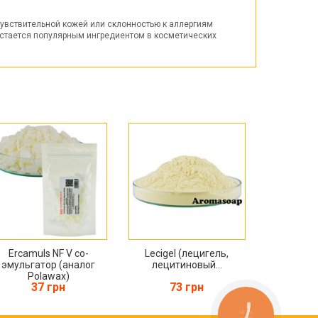
чувствительной кожей или склонностью к аллергиям
стается популярным ингредиентом в косметических
Ercamuls NF V со-
Lecigel (лецигель,
эмульгатор (аналог
лецитиновый...
Polawax)
37 грн
73 грн
КНОПКА