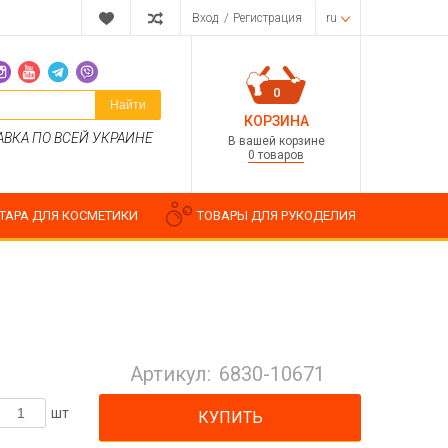
Вход
/
Регистрация
ru
0
Найти
КОРЗИНА
АВКА ПО ВСЕЙ УКРАИНЕ
В вашей корзине
0 товаров
ТАРА ДЛЯ КОСМЕТИКИ
ТОВАРЫ ДЛЯ РУКОДЕЛИЯ
Парфюмерные композиции
Косметические отдушки
Артикул:
6830-10671
Пищевые ароматизаторы
Водорастворимые отдушки
шт
КУПИТЬ
ия