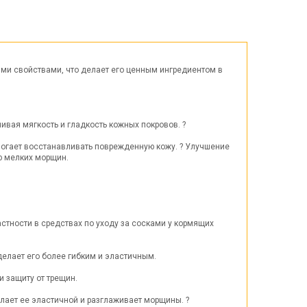
Пасха
ЧЕРНАЯ ПЯТНИЦА!!!
Хеллоуин (Halloween)
ыми свойствами, что делает его ценным ингредиентом в
ивая мягкость и гладкость кожных покровов. ?
огает восстанавливать поврежденную кожу. ? Улучшение
ю мелких морщин.
астности в средствах по уходу за сосками у кормящих
делает его более гибким и эластичным.
и защиту от трещин.
елает ее эластичной и разглаживает морщины. ?