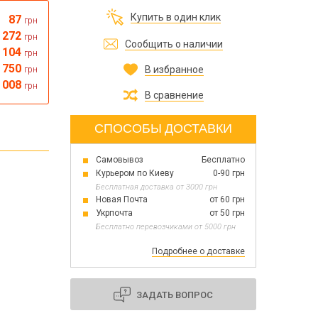
Все для изготовления духов
Купить в один клик
87
грн
Все для аромасаше и аромадифузоров
Украина
272
грн
Сообщить о наличии
 104
грн
 750
В избранное
грн
Тара для косметики оптом
 008
Мыльная основа оптом
грн
В сравнение
Базовые масла жидкие и баттеры оптом
СПОСОБЫ ДОСТАВКИ
Самовывоз
Бесплатно
Основы для скраба
Курьером по Киеву
0-90 грн
Травы для мыла
Бесплатная доставка от 3000 грн
Глина косметическая
Новая Почта
от 60 грн
Укрпочта
от 50 грн
Бесплатно перевозчиками от 5000 грн
Подробнее о доставке
8 марта
День Св. Валентина!
Новый год
ЗАДАТЬ ВОПРОС
1 октября День защитников и защитниц
Украины