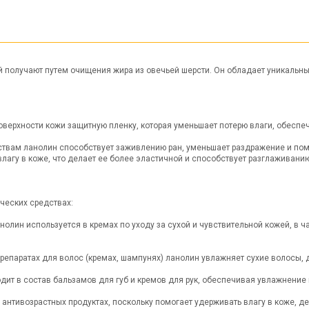
й получают путем очищения жира из овечьей шерсти. Он обладает уникальн
оверхности кожи защитную пленку, которая уменьшает потерю влаги, обеспеч
ствам ланолин способствует заживлению ран, уменьшает раздражение и пом
лагу в коже, что делает ее более эластичной и способствует разглаживани
ческих средствах:
нолин используется в кремах по уходу за сухой и чувствительной кожей, в ч
препаратах для волос (кремах, шампунях) ланолин увлажняет сухие волосы, 
одит в состав бальзамов для губ и кремов для рук, обеспечивая увлажнение 
антивозрастных продуктах, поскольку помогает удерживать влагу в коже, д