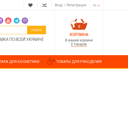
Вход
/
Регистрация
ru
0
Найти
КОРЗИНА
АВКА ПО ВСЕЙ УКРАИНЕ
В вашей корзине
0 товаров
ТАРА ДЛЯ КОСМЕТИКИ
ТОВАРЫ ДЛЯ РУКОДЕЛИЯ
Парфюмерные композиции
Косметические отдушки
Пищевые ароматизаторы
Водорастворимые отдушки
ия