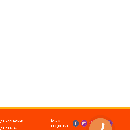
Все для изготовления духов
Все для аромасаше и аромадифузоров
Украина
Тара для косметики оптом
Мыльная основа оптом
Базовые масла жидкие и баттеры оптом
Основы для скраба
Травы для мыла
Глина косметическая
8 марта
День Св. Валентина!
Новый год
Мы в
для косметики
1 октября День защитников и защитниц
соцсетях:
Украины
для свечей