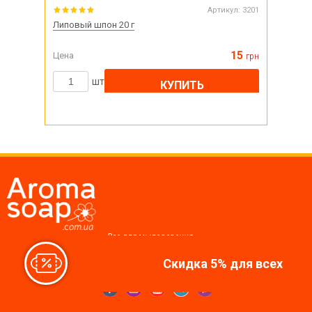
Артикул:
3201
Липовый шпон 20 г
15
Цена
грн
шт
КУПИТЬ
Все для мыловарения,
косметики, свечей
Скидка 5% для всех
Мы в соцсетях: