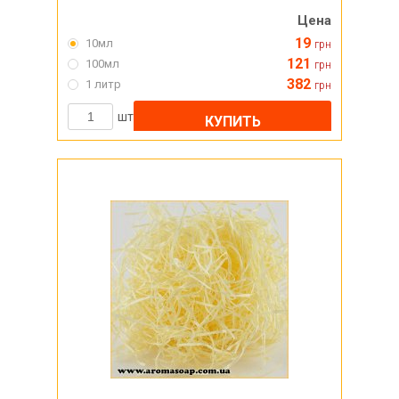
Цена
19
10мл
грн
121
100мл
грн
382
1 литр
грн
шт
КУПИТЬ