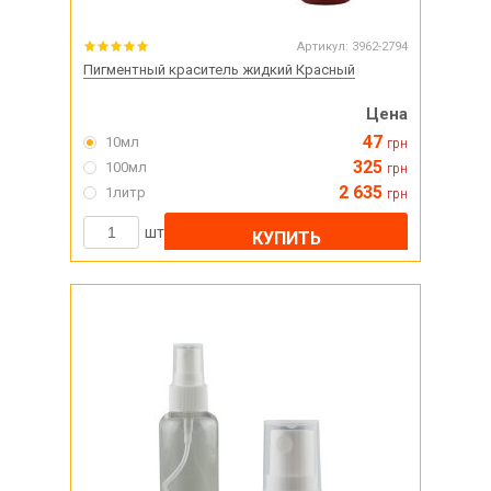
Артикул:
3962-2794
Пигментный краситель жидкий Красный
Цена
47
10мл
грн
325
100мл
грн
2 635
1литр
грн
шт
КУПИТЬ