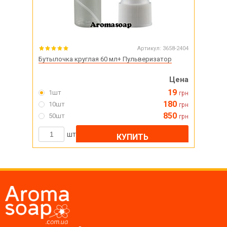
Артикул:
3658-2404
Бутылочка круглая 60 мл+ Пульверизатор
Цена
19
1шт
грн
180
10шт
грн
850
50шт
грн
шт
КУПИТЬ