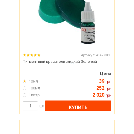
Артикул:
4142-3083
Пигментный краситель жидкий Зеленый
Цена
39
10мл
грн
252
100мл
грн
2 020
1литр
грн
шт
КУПИТЬ