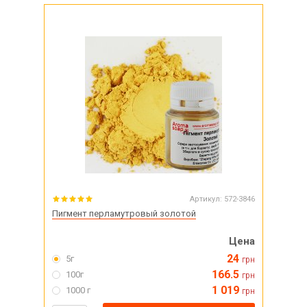
Артикул:
572-3846
Пигмент перламутровый золотой
Цена
24
5г
грн
166.5
100г
грн
1 019
1000 г
грн