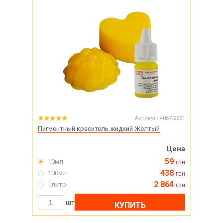
Артикул:
4067-2961
Пигментный краситель жидкий Желтый
Цена
59
10мл
грн
438
100мл
грн
2 864
1литр
грн
шт
КУПИТЬ