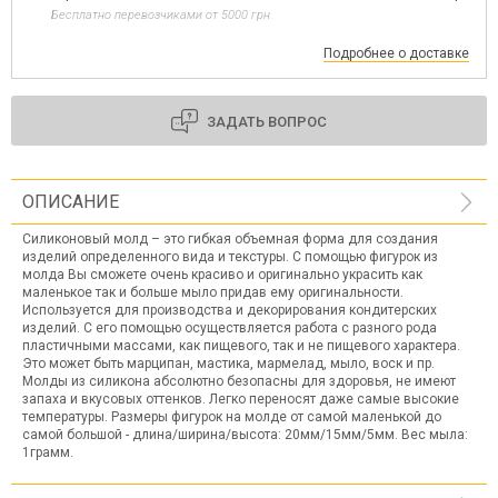
Бесплатно перевозчиками от 5000 грн
Подробнее о доставке
ЗАДАТЬ ВОПРОС
ОПИСАНИЕ
Силиконовый молд – это гибкая объемная форма для создания
изделий определенного вида и текстуры. С помощью фигурок из
молда Вы сможете очень красиво и оригинально украсить как
маленькое так и больше мыло придав ему оригинальности.
Используется для производства и декорирования кондитерских
изделий. С его помощью осуществляется работа с разного рода
пластичными массами, как пищевого, так и не пищевого характера.
Это может быть марципан, мастика, мармелад, мыло, воск и пр.
Молды из силикона абсолютно безопасны для здоровья, не имеют
запаха и вкусовых оттенков. Легко переносят даже самые высокие
температуры. Размеры фигурок на молде от самой маленькой до
самой большой - длина/ширина/высота: 20мм/15мм/5мм. Вес мыла:
1грамм.