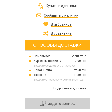
Все для изготовления духов
Купить в один клик
Все для аромасаше и аромадифузоров
Украина
Сообщить о наличии
В избранное
Тара для косметики оптом
Мыльная основа оптом
В сравнение
Базовые масла жидкие и баттеры оптом
СПОСОБЫ ДОСТАВКИ
Самовывоз
Бесплатно
Основы для скраба
Курьером по Киеву
0-90 грн
Травы для мыла
Бесплатная доставка от 3000 грн
Глина косметическая
Новая Почта
от 60 грн
Укрпочта
от 50 грн
Бесплатно перевозчиками от 5000 грн
Подробнее о доставке
8 марта
День Св. Валентина!
Новый год
ЗАДАТЬ ВОПРОС
1 октября День защитников и защитниц
Украины