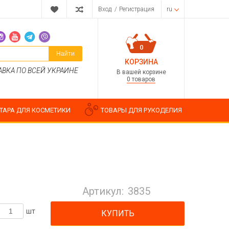
Вход
/
Регистрация
ru
0
Найти
КОРЗИНА
АВКА ПО ВСЕЙ УКРАИНЕ
В вашей корзине
0 товаров
ТАРА ДЛЯ КОСМЕТИКИ
ТОВАРЫ ДЛЯ РУКОДЕЛИЯ
Парфюмерные композиции
Косметические отдушки
Артикул:
3835
Пищевые ароматизаторы
Водорастворимые отдушки
шт
КУПИТЬ
ия