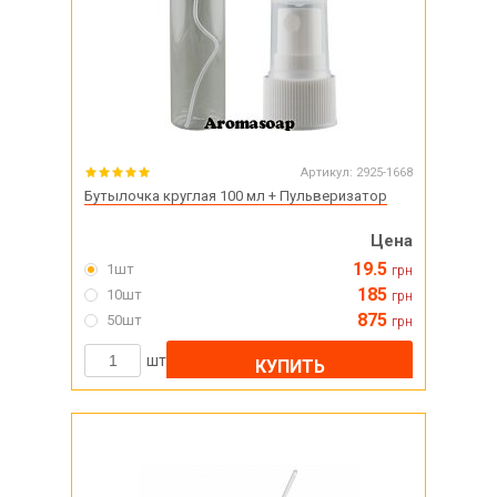
Артикул:
2925-1668
Бутылочка круглая 100 мл + Пульверизатор
Цена
19.5
1шт
грн
185
10шт
грн
875
50шт
грн
шт
КУПИТЬ