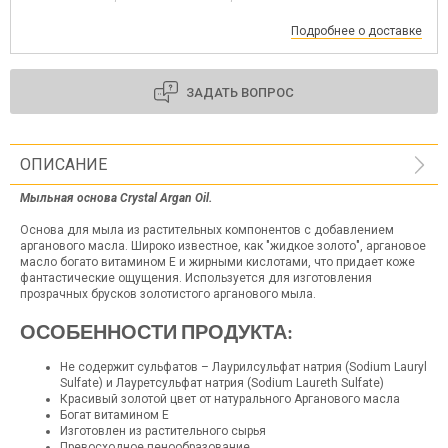
Подробнее о доставке
ЗАДАТЬ ВОПРОС
ОПИСАНИЕ
Мыльная основа Crystal Argan Oil.
Основа для мыла из растительных компонентов с добавлением
арганового масла. Широко известное, как "жидкое золото", аргановое
масло богато витамином Е и жирными кислотами, что придает коже
фантастические ощущения. Используется для изготовления
прозрачных брусков золотистого арганового мыла.
ОСОБЕННОСТИ ПРОДУКТА:
Не содержит сульфатов – Лаурилсульфат натрия (Sodium Lauryl
Sulfate) и Лауретсульфат натрия (Sodium Laureth Sulfate)
Красивый золотой цвет от натурального Арганового масла
Богат витамином Е
Изготовлен из растительного сырья
Превосходное пенообразование