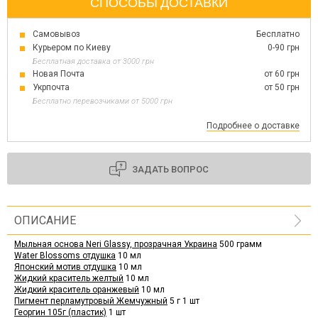
СПОСОБЫ ДОСТАВКИ
Самовывоз
Бесплатно
Курьером по Киеву
0-90 грн
Бесплатная доставка от 3000 грн
Новая Почта
от 60 грн
Укрпочта
от 50 грн
Бесплатно перевозчиками от 5000 грн
Подробнее о доставке
ЗАДАТЬ ВОПРОС
ОПИСАНИЕ
Мыльная основа Neri Glassy, прозрачная Украина
500 грамм
Water Blossoms отдушка
10 мл
Японский мотив отдушка
10 мл
Жидкий краситель желтый
10 мл
Жидкий краситель оранжевый
10 мл
Пигмент перламутровый Жемчужный
5 г 1 шт
Георгин 105г (пластик)
1 шт