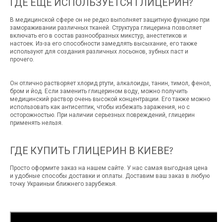
ГДЕ ЕЩЕ ИСПОЛЬЗУЕТСЯ ГЛИЦЕРИН?
В медицинской сфере он не редко выполняет защитную функцию при
замораживании различных тканей. Структура глицерина позволяет
включать его в состав разнообразных микстур, анестетиков и
настоек. Из-за его способности замедлять высыхание, его также
используют для создания различных лосьонов, зубных паст и
прочего.
Он отлично растворяет хлорид ртути, алкалоиды, танин, тимол, фенол,
бром и йод. Если заменить глицерином воду, можно получить
медицинский раствор очень высокой концентрации. Его также можно
использовать как антисептик, чтобы избежать заражения, но с
осторожностью. При наличии серьезных повреждений, глицерин
применять нельзя.
ГДЕ КУПИТЬ ГЛИЦЕРИН В КИЕВЕ?
Просто оформите заказ на нашем сайте. У нас самая выгодная цена
и удобные способы доставки и оплаты. Доставим ваш заказ в любую
точку Украиныи ближнего зарубежья.