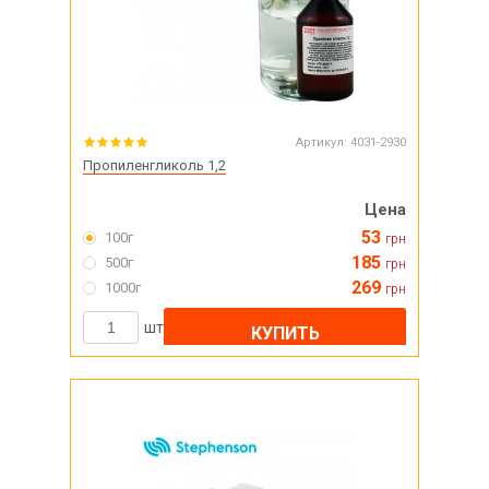
Артикул:
4031-2930
Пропиленгликоль 1,2
Цена
53
100г
грн
185
500г
грн
269
1000г
грн
шт
КУПИТЬ