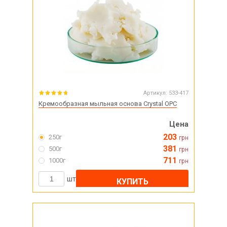
Артикул:
533-417
Кремообразная мыльная основа Crystal OPC
Цена
203
250г
грн
381
500г
грн
711
1000г
грн
шт
КУПИТЬ