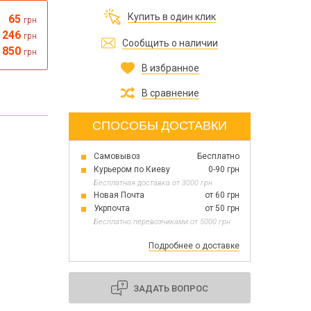
Все для изготовления духов
Купить в один клик
65
грн
Все для аромасаше и аромадифузоров
Украина
246
грн
Сообщить о наличии
 850
грн
В избранное
Тара для косметики оптом
Мыльная основа оптом
В сравнение
Базовые масла жидкие и баттеры оптом
СПОСОБЫ ДОСТАВКИ
Самовывоз
Бесплатно
Основы для скраба
Курьером по Киеву
0-90 грн
Травы для мыла
Бесплатная доставка от 3000 грн
Глина косметическая
Новая Почта
от 60 грн
Укрпочта
от 50 грн
Бесплатно перевозчиками от 5000 грн
Подробнее о доставке
8 марта
День Св. Валентина!
Новый год
ЗАДАТЬ ВОПРОС
1 октября День защитников и защитниц
Украины