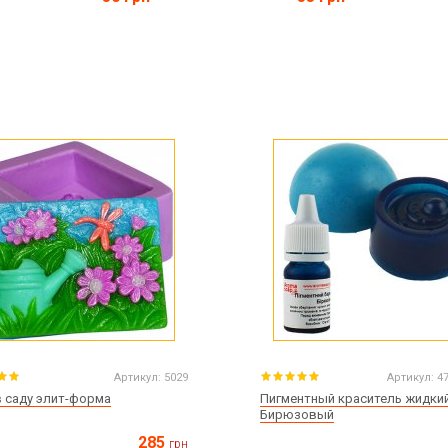
Артикул:
5029
Артикул:
4
в саду элит-форма
Пигментный краситель жидки
Бирюзовый
285
грн