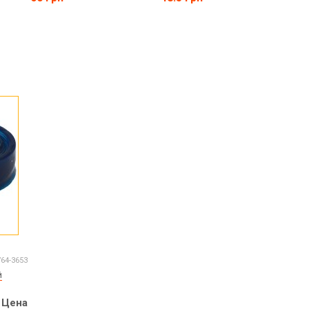
764-3653
й
Цена