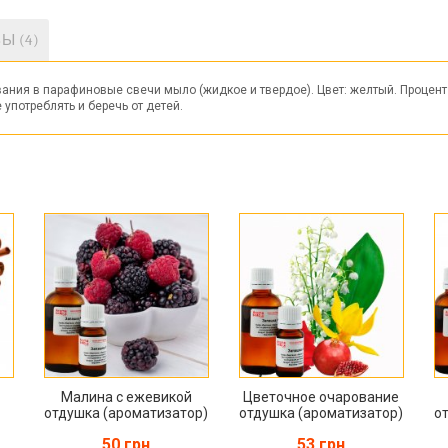
Ы (4)
ния в парафиновые свечи мыло (жидкое и твердое). Цвет: желтый. Процент 
 употреблять и беречь от детей.
Малина с ежевикой
Цветочное очарование
отдушка (ароматизатор)
отдушка (ароматизатор)
о
50 грн
53 грн