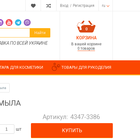
Вход
/
Регистрация
ru
0
Найти
КОРЗИНА
АВКА ПО ВСЕЙ УКРАИНЕ
В вашей корзине
0 товаров
ТАРА ДЛЯ КОСМЕТИКИ
ТОВАРЫ ДЛЯ РУКОДЕЛИЯ
мыла
 МЫЛА
Парфюмерные композиции
Косметические отдушки
Артикул:
4347-3386
Пищевые ароматизаторы
Водорастворимые отдушки
шт
КУПИТЬ
ия