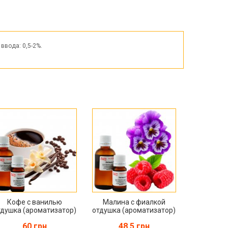
Пасха
ЧЕРНАЯ ПЯТНИЦА!!!
Хеллоуин (Halloween)
ввода: 0,5-2%.
Кофе с ванилью
Малина с фиалкой
тдушка (ароматизатор)
отдушка (ароматизатор)
60 грн
48.5 грн