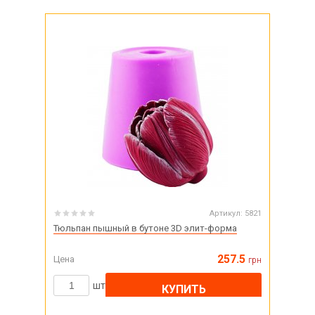
Артикул:
5821
Тюльпан пышный в бутоне 3D элит-форма
257.5
Цена
грн
шт
КУПИТЬ