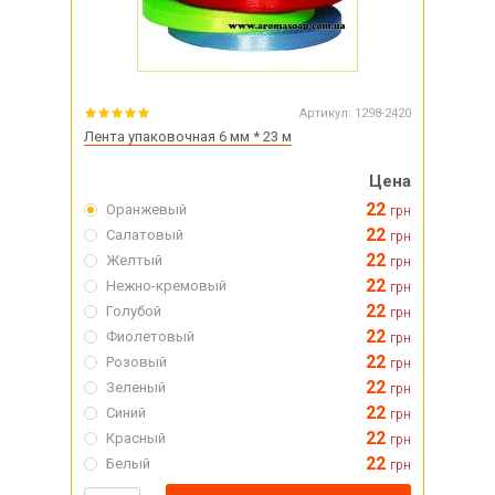
Артикул:
1298-2420
Лента упаковочная 6 мм * 23 м
Цена
22
Оранжевый
грн
22
Салатовый
грн
22
Желтый
грн
22
Нежно-кремовый
грн
22
Голубой
грн
22
Фиолетовый
грн
22
Розовый
грн
22
Зеленый
грн
22
Синий
грн
22
Красный
грн
22
Белый
грн