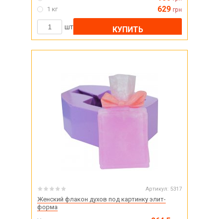
629
1 кг
грн
шт
КУПИТЬ
Артикул:
5317
Женский флакон духов под картинку элит-
форма