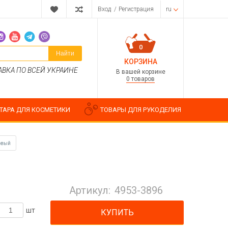
Вход
/
Регистрация
ru
0
Найти
КОРЗИНА
АВКА ПО ВСЕЙ УКРАИНЕ
В вашей корзине
0 товаров
ТАРА ДЛЯ КОСМЕТИКИ
ТОВАРЫ ДЛЯ РУКОДЕЛИЯ
овый
Парфюмерные композиции
Косметические отдушки
Артикул:
4953-3896
Пищевые ароматизаторы
Водорастворимые отдушки
шт
КУПИТЬ
ия