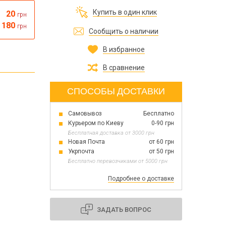
Все для изготовления духов
Купить в один клик
20
грн
Все для аромасаше и аромадифузоров
Украина
180
грн
Сообщить о наличии
В избранное
Тара для косметики оптом
Мыльная основа оптом
В сравнение
Базовые масла жидкие и баттеры оптом
СПОСОБЫ ДОСТАВКИ
Самовывоз
Бесплатно
Основы для скраба
Курьером по Киеву
0-90 грн
Травы для мыла
Бесплатная доставка от 3000 грн
Глина косметическая
Новая Почта
от 60 грн
Укрпочта
от 50 грн
Бесплатно перевозчиками от 5000 грн
Подробнее о доставке
8 марта
День Св. Валентина!
Новый год
ЗАДАТЬ ВОПРОС
1 октября День защитников и защитниц
Украины