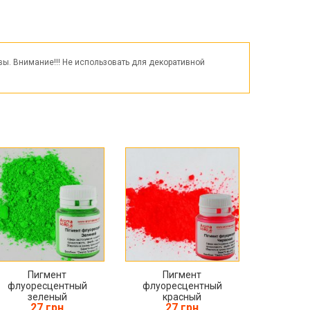
Пасха
ЧЕРНАЯ ПЯТНИЦА!!!
Хеллоуин (Halloween)
ы. Внимание!!! Не использовать для декоративной
Пигмент
Пигмент
флуоресцентный
флуоресцентный
зеленый
красный
27 грн
27 грн