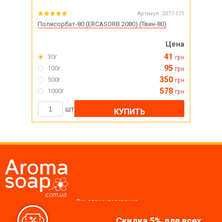
Артикул:
2077-171
Полисорбат-80 (ERCASORB 2080) (Твин-80)
Цена
41
30г
грн
95
100г
грн
350
500г
грн
578
1000г
грн
шт
КУПИТЬ
Все для мыловарения,
косметики, свечей
Скидка 5% для всех