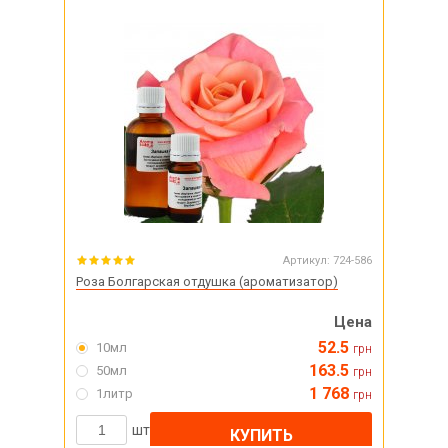
Артикул:
724-586
Роза Болгарская отдушка (ароматизатор)
Цена
52.5
10мл
грн
163.5
50мл
грн
1 768
1литр
грн
шт
КУПИТЬ