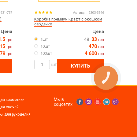
931-737
Артикул:
2303-3546
)
Коробка премиум Крафт с окошком
сердечко
Цена
Цена
1.5
33
1шт
48
грн
грн
15
470
10шт
грн
грн
579
4 600
100шт
грн
грн
шт
КУПИТЬ
Мы в
для косметики
соцсетях:
для свечей
ры для рукоделия