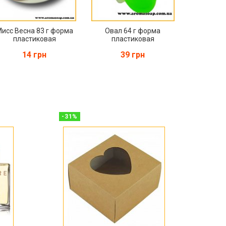
исс Весна 83 г форма
Овал 64 г форма
пластиковая
пластиковая
14 грн
39 грн
-
31
%