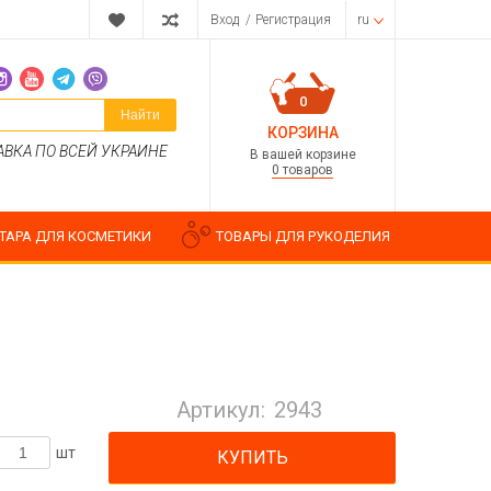
Вход
/
Регистрация
ru
0
Найти
КОРЗИНА
АВКА ПО ВСЕЙ УКРАИНЕ
В вашей корзине
0 товаров
ТАРА ДЛЯ КОСМЕТИКИ
ТОВАРЫ ДЛЯ РУКОДЕЛИЯ
Парфюмерные композиции
Косметические отдушки
Артикул:
2943
Пищевые ароматизаторы
Водорастворимые отдушки
шт
КУПИТЬ
ия