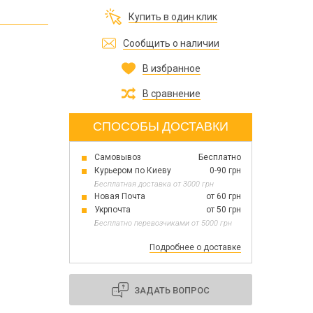
Все для изготовления духов
Купить в один клик
Все для аромасаше и аромадифузоров
Украина
Сообщить о наличии
В избранное
Тара для косметики оптом
Мыльная основа оптом
В сравнение
Базовые масла жидкие и баттеры оптом
СПОСОБЫ ДОСТАВКИ
Самовывоз
Бесплатно
Основы для скраба
Курьером по Киеву
0-90 грн
Травы для мыла
Бесплатная доставка от 3000 грн
Глина косметическая
Новая Почта
от 60 грн
Укрпочта
от 50 грн
Бесплатно перевозчиками от 5000 грн
Подробнее о доставке
8 марта
День Св. Валентина!
Новый год
ЗАДАТЬ ВОПРОС
1 октября День защитников и защитниц
Украины