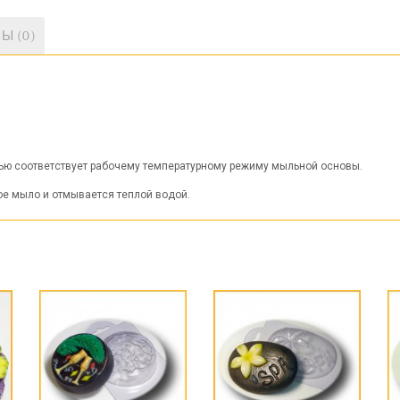
Ы (0)
стью соответствует рабочему температурному режиму мыльной основы.
вое мыло и отмывается теплой водой.