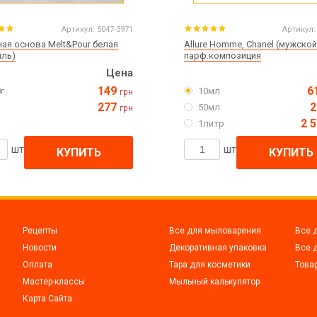
Артикул:
5047-3971
Артикул:
ая основа Melt&Pour белая
Allure Homme, Chanel (мужской
иль)
парф.композиция
Цена
149
6
г
10мл
грн
277
2
50мл
грн
2 
1литр
шт
шт
КУПИТЬ
КУПИТЬ
Рецепты
Все для мыловарения
Все 
Новости
Декоративная упаковка
Все 
Оплата
Тара для косметики
Това
Мастер-классы
Мыльный калькулятор
Карта Сайта