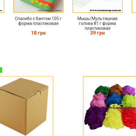
г
Спасибо с бантом 105 г
Мышь/Мультяшная
форма пластиковая
голова 81 г форма
пластиковая
18 грн
39 грн
%