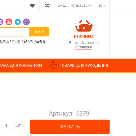
Вход
/
Регистрация
ru
0
Найти
КОРЗИНА
АВКА ПО ВСЕЙ УКРАИНЕ
В вашей корзине
0 товаров
ТАРА ДЛЯ КОСМЕТИКИ
ТОВАРЫ ДЛЯ РУКОДЕЛИЯ
Парфюмерные композиции
Косметические отдушки
Артикул:
5379
Пищевые ароматизаторы
Водорастворимые отдушки
шт
КУПИТЬ
ия