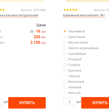
Артикул:
5235-4082
Артикул:
3
ка классика Натуральная
Бумажный наполнитель 18 г
Цена
16
т
23
Сиреневый
грн
220
шт
Салатовый
грн
2 100
0шт
Фиолетовый
грн
Светло-коричневый
Оранжевый
Розовый
Голубой
Красный
Черный
Молочный
Зеленый
Желтый
шт
шт
КУПИТЬ
КУПИТЬ