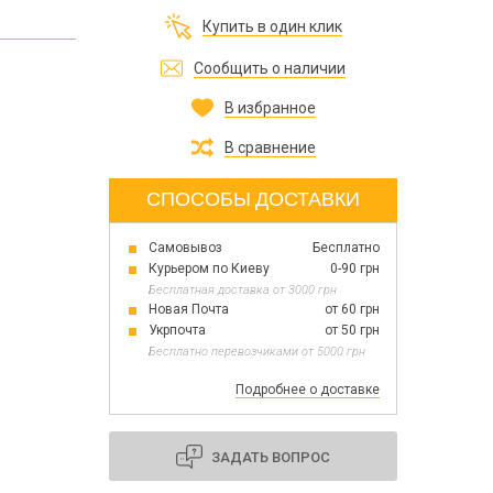
Все для изготовления духов
Купить в один клик
Все для аромасаше и аромадифузоров
Украина
Сообщить о наличии
В избранное
Тара для косметики оптом
Мыльная основа оптом
В сравнение
Базовые масла жидкие и баттеры оптом
СПОСОБЫ ДОСТАВКИ
Самовывоз
Бесплатно
Основы для скраба
Курьером по Киеву
0-90 грн
Травы для мыла
Бесплатная доставка от 3000 грн
Глина косметическая
Новая Почта
от 60 грн
Укрпочта
от 50 грн
Бесплатно перевозчиками от 5000 грн
Подробнее о доставке
8 марта
День Св. Валентина!
Новый год
ЗАДАТЬ ВОПРОС
1 октября День защитников и защитниц
Украины