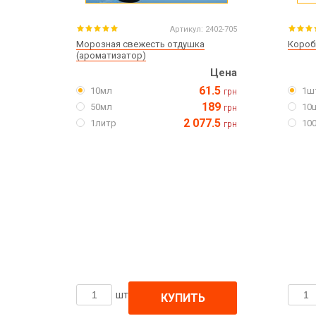
Артикул:
2402-705
Морозная свежесть отдушка
Короб
(ароматизатор)
Цена
61.5
10мл
1ш
грн
189
50мл
10
грн
2 077.5
1литр
10
грн
шт
КУПИТЬ