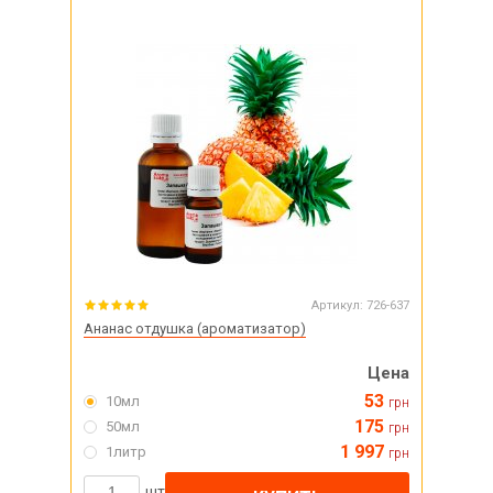
Артикул:
726-637
Ананас отдушка (ароматизатор)
Цена
53
10мл
грн
175
50мл
грн
1 997
1литр
грн
шт